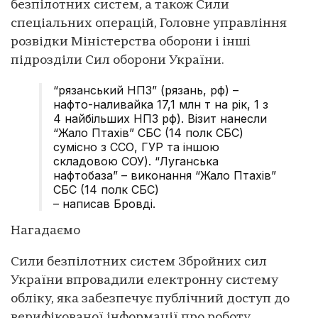
безпілотних систем, а також Сили
спеціальних операцій, Головне управління
розвідки Міністерства оборони і інші
підрозділи Сил оборони України.
“рязанський НПЗ” (рязань, рф) –
нафто-наливайка 17,1 млн т на рік, 1 з
4 найбільших НПЗ рф). Візит нанесли
“Жало Птахів” СБС (14 полк СБС)
сумісно з ССО, ГУР та іншою
складовою СОУ). “Луганська
нафтобаза” – виконання “Жало Птахів”
СБС (14 полк СБС)
– написав Бровді.
Нагадаємо
Сили безпілотних систем Збройних сил
України впровадили електронну систему
обліку, яка забезпечує публічний доступ до
верифікованої інформації про роботу