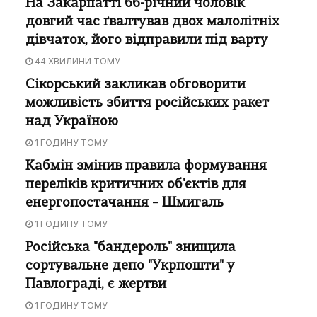
На Закарпатті 66-річний чоловік
довгий час ґвалтував двох малолітніх
дівчаток, його відправили під варту
44 ХВИЛИНИ ТОМУ
Сікорський закликав обговорити
можливість збиття російських ракет
над Україною
1 ГОДИНУ ТОМУ
Кабмін змінив правила формування
переліків критичних об'єктів для
енергопостачання – Шмигаль
1 ГОДИНУ ТОМУ
Російська "бандероль" знищила
сортувальне депо "Укрпошти" у
Павлограді, є жертви
1 ГОДИНУ ТОМУ