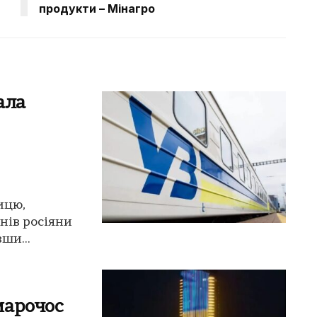
продукти – Мінагро
вала
ницю,
нів росіяни
ши...
марочос