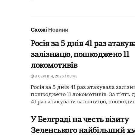
Схожі
Новини
Росія за 5 днів 41 раз атаку
залізницю, пошкоджено 11
локомотивів
8 СЕРПНЯ, 2026 / 00:43
Росія за 5 днів 41 раз атакувала заліз
пошкоджено 11 локомотивів. За п'ять д
41 раз атакували залізницю, пошкодив
У Белграді на честь візиту
Зеленського найбільший х