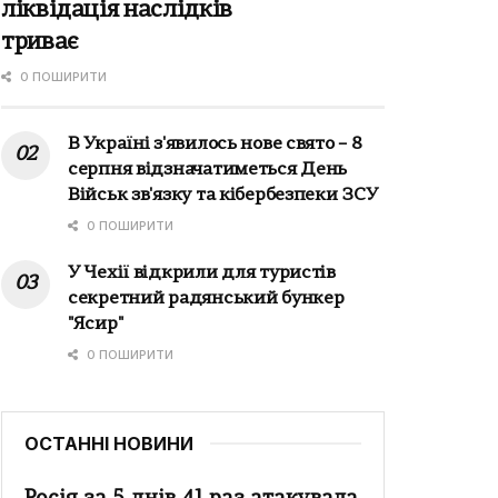
ліквідація наслідків
триває
0 ПОШИРИТИ
В Україні з'явилось нове свято – 8
серпня відзначатиметься День
Військ зв'язку та кібербезпеки ЗСУ
0 ПОШИРИТИ
У Чехії відкрили для туристів
секретний радянський бункер
"Ясир"
0 ПОШИРИТИ
ОСТАННІ НОВИНИ