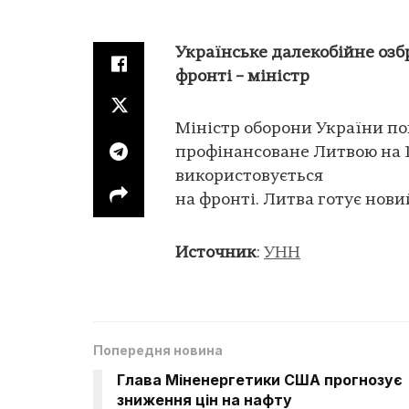
Українське далекобійне озбр
фронті – міністр
Міністр оборони України по
профінансоване Литвою на 1
використовується
на фронті. Литва готує нов
Источник
:
УНН
Попередня новина
Глава Міненергетики США прогнозує
зниження цін на нафту