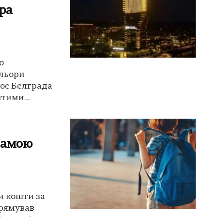
ра
о
ольори
ос Белграда
тими...
рамою
и кошти за
рямував