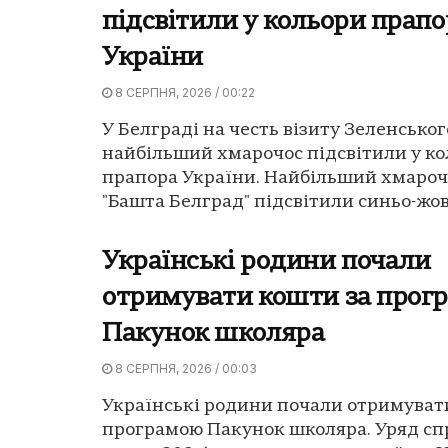
підсвітили у кольори прапо
України
8 СЕРПНЯ, 2026 / 00:22
У Белграді на честь візиту Зеленськог
найбільший хмарочос підсвітили у к
прапора України. Найбільший хмароч
"Башта Белград" підсвітили синьо-жов
Українські родини почали
отримувати кошти за прог
Пакунок школяра
8 СЕРПНЯ, 2026 / 00:03
Українські родини почали отримуват
програмою Пакунок школяра. Уряд сп