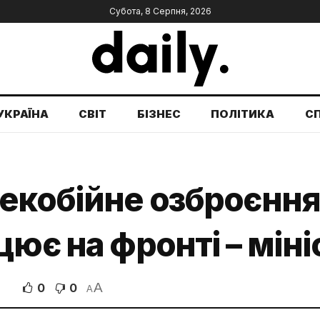
Субота, 8 Серпня, 2026
УКРАЇНА
СВІТ
БІЗНЕС
ПОЛІТИКА
С
екобійне озброєння,
цює на фронті – міні
A
0
0
В
A