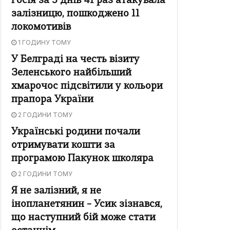
Росія за 5 днів 41 раз атакувала
залізницю, пошкоджено 11
локомотивів
1 ГОДИНУ ТОМУ
У Белграді на честь візиту
Зеленського найбільший
хмарочос підсвітили у кольори
прапора України
2 ГОДИНИ ТОМУ
Українські родини почали
отримувати кошти за
програмою Пакунок школяра
2 ГОДИНИ ТОМУ
Я не залізний, я не
інопланетянин – Усик зізнався,
що наступний бій може стати