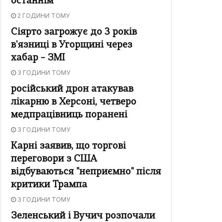
останнім
2 ГОДИНИ ТОМУ
Сіярто загрожує до 3 років
в'язниці в Угорщині через
хабар – ЗМІ
3 ГОДИНИ ТОМУ
російський дрон атакував
лікарню в Херсоні, четверо
медпрацівниць поранені
3 ГОДИНИ ТОМУ
Карні заявив, що торгові
переговори з США
відбуваються "неприємно" після
критики Трампа
3 ГОДИНИ ТОМУ
Зеленський і Вучич розпочали