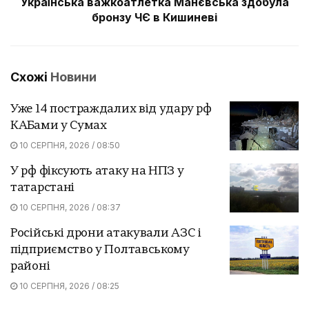
Українська важкоатлетка Манєвська здобула
бронзу ЧЄ в Кишиневі
Схожі
Новини
Уже 14 постраждалих від удару рф
КАБами у Сумах
10 СЕРПНЯ, 2026 / 08:50
У рф фіксують атаку на НПЗ у
татарстані
10 СЕРПНЯ, 2026 / 08:37
Російські дрони атакували АЗС і
підприємство у Полтавському
районі
10 СЕРПНЯ, 2026 / 08:25