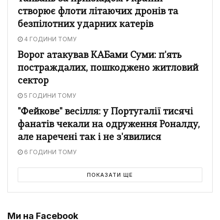
створює флоти літаючих дронів та
безпілотних ударних катерів
4 ГОДИНИ ТОМУ
Ворог атакував КАБами Суми: п'ять
постраждалих, пошкоджено житловий
сектор
5 ГОДИНИ ТОМУ
"Фейкове" весілля: у Португалії тисячі
фанатів чекали на одруження Роналду,
але наречені так і не з'явилися
6 ГОДИНИ ТОМУ
ПОКАЗАТИ ЩЕ
Ми на Facebook