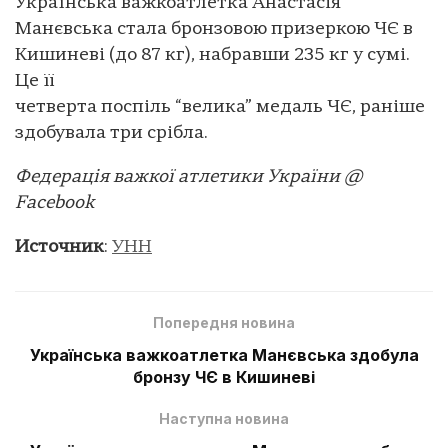
Українська важкоатлетка Анастасія
Манєвська стала бронзовою призеркою ЧЄ в
Кишиневі (до 87 кг), набравши 235 кг у сумі.
Це її
четверта поспіль “велика” медаль ЧЄ, раніше
здобувала три срібла.
Федерація важкої атлетики України @
Facebook
Источник
:
УНН
Попередня новина
Українська важкоатлетка Манєвська здобула
бронзу ЧЄ в Кишиневі
Наступна новина