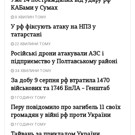
Уже 14 постраждалих від удару рф
КАБами у Сумах
9 ХВИЛИН ТОМУ
У рф фіксують атаку на НПЗ у
татарстані
22 ХВИЛИНИ ТОМУ
Російські дрони атакували АЗС і
підприємство у Полтавському районі
34 ХВИЛИНИ ТОМУ
За добу 9 серпня рф втратила 1470
військових та 1746 БпЛА – Генштаб
1 ГОДИНУ ТОМУ
Перу повідомило про загибель 11 своїх
громадян у війні рф проти України
1 ГОДИНУ ТОМУ
Тайвань за прикладом України