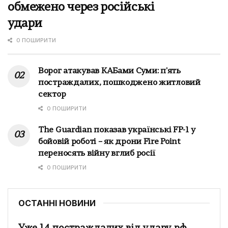
обмежено через російські
удари
0 ПОШИРИТИ
Ворог атакував КАБами Суми: п'ять
постраждалих, пошкоджено житловий
сектор
0 ПОШИРИТИ
The Guardian показав українські FP-1 у
бойовій роботі – як дрони Fire Point
переносять війну вглиб росії
0 ПОШИРИТИ
ОСТАННІ НОВИНИ