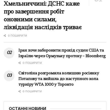
Хмельниччині: ДСНС каже
про завершення робіт
оновними силами,
ліквідація наслідків триває
0 ПОШИРИТИ
Іран хоче заборонити прохід суден США та
Ізраїлю через Ормузьку протоку – Bloomberg
0 ПОШИРИТИ
Світоліна розгромила колишню росіянку
Потапову та вийшла до наступного кола
турніру WTA 1000 у Торонто
0 ПОШИРИТИ
ОСТАННІ НОВИНИ