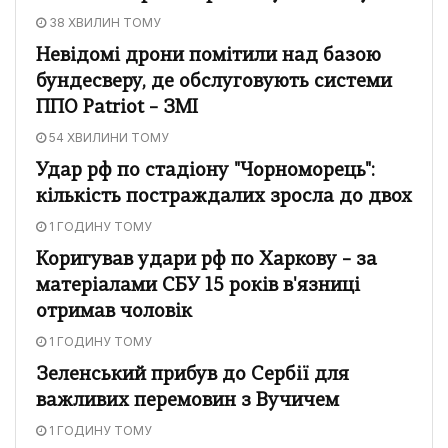
38 ХВИЛИН ТОМУ
Невідомі дрони помітили над базою
бундесверу, де обслуговують системи
ППО Patriot – ЗМІ
54 ХВИЛИНИ ТОМУ
Удар рф по стадіону "Чорноморець":
кількість постраждалих зросла до двох
1 ГОДИНУ ТОМУ
Коригував удари рф по Харкову – за
матеріалами СБУ 15 років в'язниці
отримав чоловік
1 ГОДИНУ ТОМУ
Зеленський прибув до Сербії для
важливих перемовин з Вучичем
1 ГОДИНУ ТОМУ