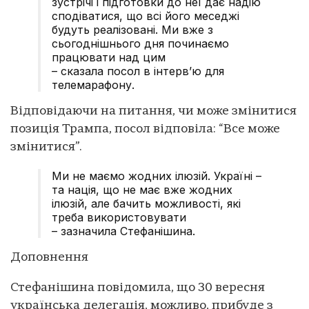
зустрічі і підготовки до неї дає надію
сподіватися, що всі його меседжі
будуть реалізовані. Ми вже з
сьогоднішнього дня починаємо
працювати над цим
– сказала посол в інтерв’ю для
телемарафону.
Відповідаючи на питання, чи може змінитися
позиція Трампа, посол відповіла: “Все може
змінитися”.
Ми не маємо жодних ілюзій. Україні –
та нація, що не має вже жодних
ілюзій, але бачить можливості, які
треба використовувати
– зазначила Стефанішина.
Доповнення
Стефанішина повідомила, що 30 вересня
українська делегація, можливо, прибуде з