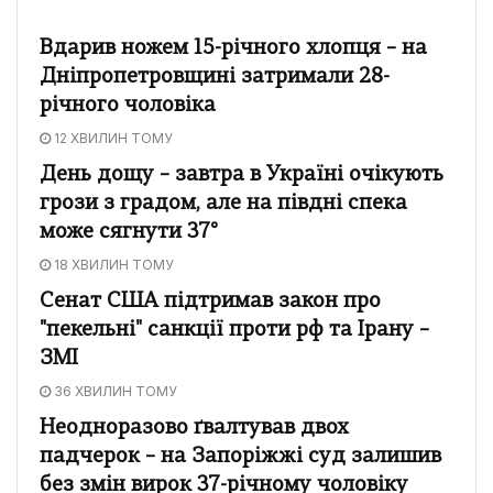
Вдарив ножем 15-річного хлопця – на
Дніпропетровщині затримали 28-
річного чоловіка
12 ХВИЛИН ТОМУ
День дощу – завтра в Україні очікують
грози з градом, але на півдні спека
може сягнути 37°
18 ХВИЛИН ТОМУ
Сенат США підтримав закон про
"пекельні" санкції проти рф та Ірану –
ЗМІ
36 ХВИЛИН ТОМУ
Неодноразово ґвалтував двох
падчерок – на Запоріжжі суд залишив
без змін вирок 37-річному чоловіку