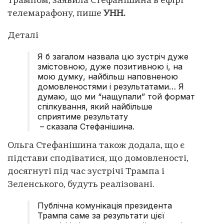
Трампом, заявила Стефанішина в ефірі
телемарафону, пише
УНН.
Деталі
Я б загалом назвала цю зустріч дуже
змістовною, дуже позитивною і, на
мою думку, найбільш наповненою
домовленостями і результатами… Я
думаю, що ми “нащупали” той формат
спілкування, який найбільше
сприятиме результату
– сказала Стефанішина.
Ольга Стефанішина також додала, що є
підстави сподіватися, що домовленості,
досягнуті під час зустрічі Трампа і
Зеленського, будуть реалізовані.
Публічна комунікація президента
Трампа саме за результати цієї