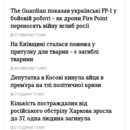
The Guardian показав українські FP-1 у
бойовій роботі – як дрони Fire Point
переносять війну вглиб росії
27 ХВИЛИН ТОМУ
На Київщині сталася пожежа у
притулку для тварин – є загиблі
тварини
49 ХВИЛИН ТОМУ
Депутатка в Косові кинула яйця в
прем'єра на тлі політичної кризи
1 ГОДИНУ ТОМУ
Кількість постраждалих від
російського обстрілу Харкова зросла
до 37, одна людина загинула
2 ГОДИНИ ТОМУ