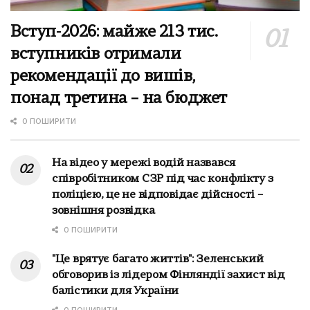
Вступ-2026: майже 213 тис.
вступників отримали
рекомендації до вишів,
понад третина – на бюджет
0 ПОШИРИТИ
На відео у мережі водій назвався
співробітником СЗР під час конфлікту з
поліцією, це не відповідає дійсності –
зовнішня розвідка
0 ПОШИРИТИ
"Це врятує багато життів": Зеленський
обговорив із лідером Фінляндії захист від
балістики для України
0 ПОШИРИТИ