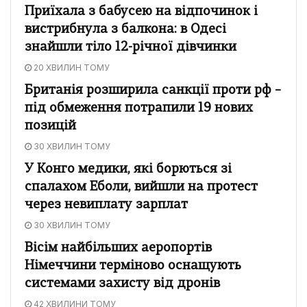
Приїхала з бабусею на відпочинок і
вистрибнула з балкона: в Одесі
знайшли тіло 12-річної дівчинки
20 ХВИЛИН ТОМУ
Британія розширила санкції проти рф –
під обмеження потрапили 19 нових
позицій
30 ХВИЛИН ТОМУ
У Конго медики, які борються зі
спалахом Еболи, вийшли на протест
через невиплату зарплат
30 ХВИЛИН ТОМУ
Вісім найбільших аеропортів
Німеччини терміново оснащують
системами захисту від дронів
42 ХВИЛИНИ ТОМУ