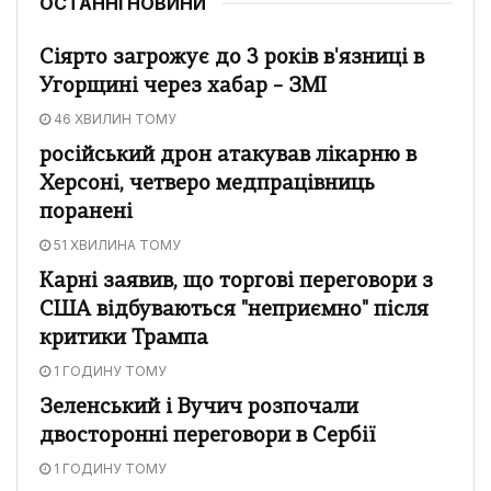
ОСТАННІ НОВИНИ
Сіярто загрожує до 3 років в'язниці в
Угорщині через хабар – ЗМІ
46 ХВИЛИН ТОМУ
російський дрон атакував лікарню в
Херсоні, четверо медпрацівниць
поранені
51 ХВИЛИНА ТОМУ
Карні заявив, що торгові переговори з
США відбуваються "неприємно" після
критики Трампа
1 ГОДИНУ ТОМУ
Зеленський і Вучич розпочали
двосторонні переговори в Сербії
1 ГОДИНУ ТОМУ