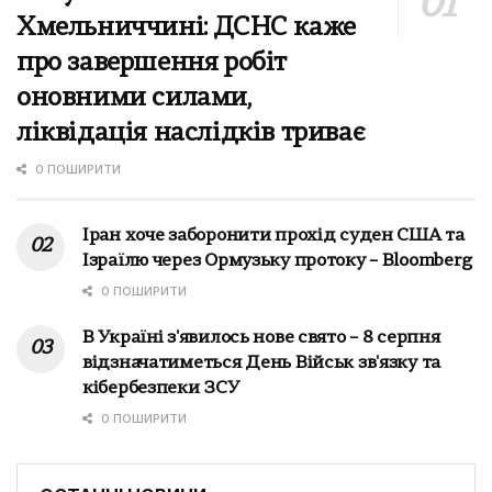
Хмельниччині: ДСНС каже
про завершення робіт
оновними силами,
ліквідація наслідків триває
0 ПОШИРИТИ
Іран хоче заборонити прохід суден США та
Ізраїлю через Ормузьку протоку – Bloomberg
0 ПОШИРИТИ
В Україні з'явилось нове свято – 8 серпня
відзначатиметься День Військ зв'язку та
кібербезпеки ЗСУ
0 ПОШИРИТИ