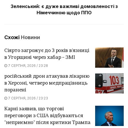
Зеленський: є дуже важливі домовленості з
Німеччиною щодо ППО
Схожі
Новини
Сіярто загрожує до 3 років в'язниці
в Угорщині через хабар – ЗМІ
7 СЕРПНЯ, 2026 / 23:28
російський дрон атакував лікарню
в Херсоні, четверо медпрацівниць
поранені
7 СЕРПНЯ, 2026 / 23:23
Карні заявив, що торгові
переговори з США відбуваються
"неприємно" після критики Трампа