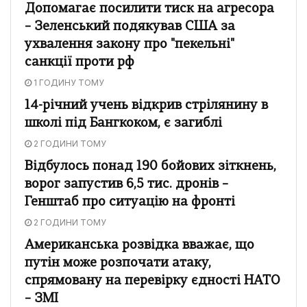
Допомагає посилити тиск на агресора
– Зеленський подякував США за
ухвалення закону про "пекельні"
санкції проти рф
1 ГОДИНУ ТОМУ
14-річний учень відкрив стрілянину в
школі під Бангкоком, є загиблі
2 ГОДИНИ ТОМУ
Відбулось понад 190 бойових зіткнень,
ворог запустив 6,5 тис. дронів –
Генштаб про ситуацію на фронті
2 ГОДИНИ ТОМУ
Американська розвідка вважає, що
путін може розпочати атаку,
спрямовану на перевірку єдності НАТО
– ЗМІ