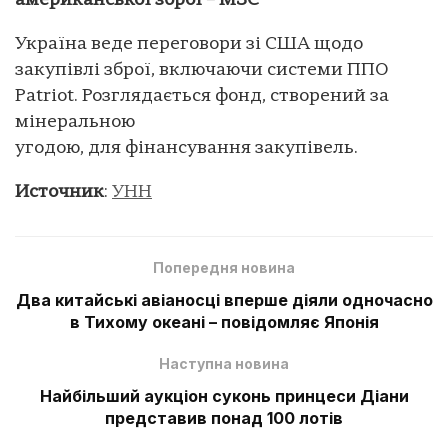
американської зброї – МЗС
Україна веде переговори зі США щодо
закупівлі зброї, включаючи системи ППО
Patriot. Розглядається фонд, створений за
мінеральною
угодою, для фінансування закупівель.
Источник
:
УНН
Попередня новина
Два китайські авіаносці вперше діяли одночасно
в Тихому океані – повідомляє Японія
Наступна новина
Найбільший аукціон суконь принцеси Діани
представив понад 100 лотів