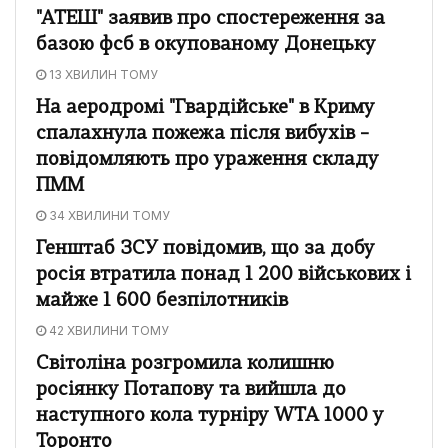
"АТЕШ" заявив про спостереження за
базою фсб в окупованому Донецьку
13 ХВИЛИН ТОМУ
На аеродромі "Гвардійське" в Криму
спалахнула пожежа після вибухів –
повідомляють про ураження складу
ПММ
34 ХВИЛИНИ ТОМУ
Генштаб ЗСУ повідомив, що за добу
росія втратила понад 1 200 військових і
майже 1 600 безпілотників
42 ХВИЛИНИ ТОМУ
Світоліна розгромила колишню
росіянку Потапову та вийшла до
наступного кола турніру WTA 1000 у
Торонто