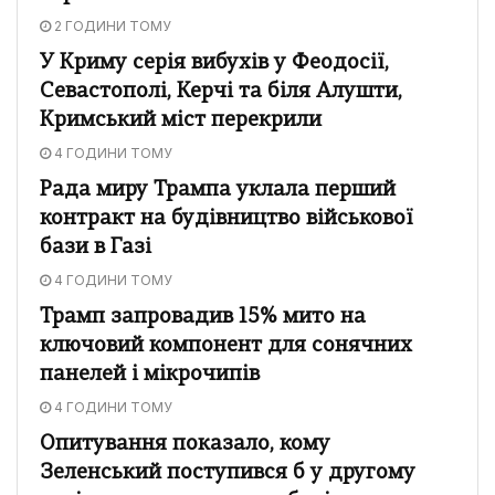
2 ГОДИНИ ТОМУ
У Криму серія вибухів у Феодосії,
Севастополі, Керчі та біля Алушти,
Кримський міст перекрили
4 ГОДИНИ ТОМУ
Рада миру Трампа уклала перший
контракт на будівництво військової
бази в Газі
4 ГОДИНИ ТОМУ
Трамп запровадив 15% мито на
ключовий компонент для сонячних
панелей і мікрочипів
4 ГОДИНИ ТОМУ
Опитування показало, кому
Зеленський поступився б у другому