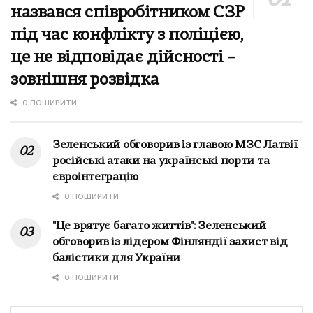
назвався співробітником СЗР
під час конфлікту з поліцією,
це не відповідає дійсності –
зовнішня розвідка
0 ПОШИРИТИ
Зеленський обговорив із главою МЗС Латвії
російські атаки на українські порти та
євроінтеграцію
0 ПОШИРИТИ
"Це врятує багато життів": Зеленський
обговорив із лідером Фінляндії захист від
балістики для України
0 ПОШИРИТИ