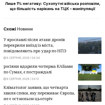
Лише 1% негативу: Сухопутні війська розповіли,
що більшість нарікань на ТЦК – маніпуляції
Схожі
Новини
У ярославлі після атаки дронів
перекрили виїзд із міста,
повідомляють про удар по НПЗ
6 СЕРПНЯ, 2026 / 04:34
росіяни вдарили чотирма КАБами
по Сумах, є постраждалі
6 СЕРПНЯ, 2026 / 03:12
Кліматолог заявив, що четварта
хвиля спеки, яку переживає Європа,
не є останньою цьогоріч