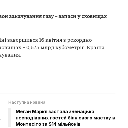
зон закачування газу – запаси у сховищах
ні завершився 16 квітня з рекордно
ховищах – 0,675 млрд кубометрів. Країна
чування.
Наступна новина
Меган Маркл застала зненацька
х
несподіваних гостей біля свого маєтку в
Монтесіто за $14 мільйонів