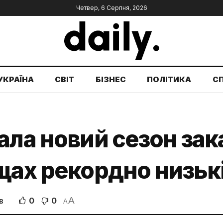
Четвер, 6 Серпня, 2026
УКРАЇНА
СВІТ
БІЗНЕС
ПОЛІТИКА
С
ала новий сезон зак
щах рекордно низьк
A
0
0
В
A