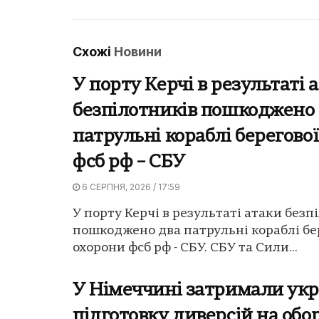
Схожі
Новини
У порту Керчі в результаті 
безпілотників пошкоджено
патрульні кораблі берегово
фсб рф – СБУ
6 СЕРПНЯ, 2026 / 17:59
У порту Керчі в результаті атаки безп
пошкоджено два патрульні кораблі бе
охорони фсб рф - СБУ. СБУ та Сили...
У Німеччині затримали укр
підготовку диверсій на об