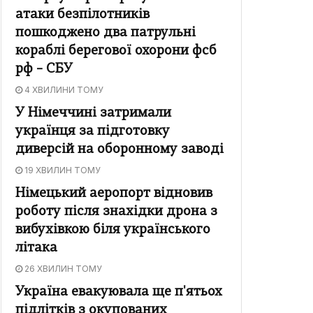
атаки безпілотників
пошкоджено два патрульні
кораблі берегової охорони фсб
рф – СБУ
4 ХВИЛИНИ ТОМУ
У Німеччині затримали
українця за підготовку
диверсій на оборонному заводі
19 ХВИЛИН ТОМУ
Німецький аеропорт відновив
роботу після знахідки дрона з
вибухівкою біля українського
літака
26 ХВИЛИН ТОМУ
Україна евакуювала ще п'ятьох
підлітків з окупованих