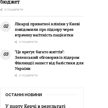
бюджет
0 ПОШИРИТИ
Лікарці приватної клініки у Києві
повідомили про підозру через
втрачену вагітність пацієнтки
0 ПОШИРИТИ
"Це врятує багато життів":
Зеленський обговорив із лідером
Фінляндії захист від балістики для
України
0 ПОШИРИТИ
ОСТАННІ НОВИНИ
У порту Керчі в результаті