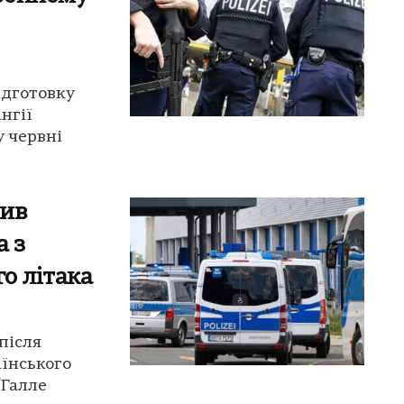
ідготовку
нгії
у червні
вив
а з
го літака
після
аїнського
/Галле