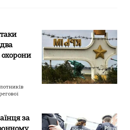
атаки
 два
ї охорони
ілотників
регової
аїнця за
оронному