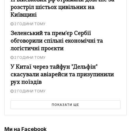
11 військових рф отримали довічне за
розстріл шістьох цивільних на
Київщині
2 ГОДИНИ ТОМУ
Зеленський та прем'єр Сербії
обговорили спільні економічні та
логістичні проєкти
2 ГОДИНИ ТОМУ
У Китаї через тайфун "Дельфін"
скасували авіарейси та призупинили
рух поїздів
2 ГОДИНИ ТОМУ
ПОКАЗАТИ ЩЕ
Ми на Facebook