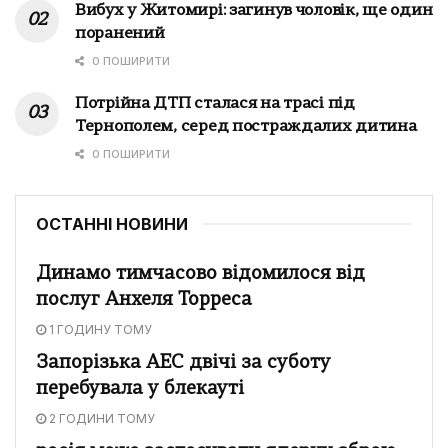
Вибух у Житомирі: загинув чоловік, ще один
поранений
0 ПОШИРИТИ
Потрійна ДТП сталася на трасі під
Тернополем, серед постраждалих дитина
0 ПОШИРИТИ
ОСТАННІ НОВИНИ
Динамо тимчасово відомилося від
послуг Анхеля Торреса
1 ГОДИНУ ТОМУ
Запорізька АЕС двічі за суботу
перебувала у блекауті
2 ГОДИНИ ТОМУ