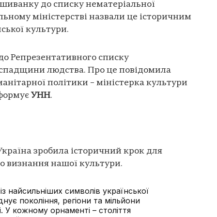
шиванку до списку нематеріальної
льному міністерстві назвали це історичним
ської культури.
до Репрезентативного списку
 спадщини людства. Про це повідомила
манітарної політики – міністерка культури
нформує
УНН
.
 Україна зробила історичний крок для
о визнання нашої культури.
із найсильніших символів української
днує покоління, регіони та мільйони
і. У кожному орнаменті – століття