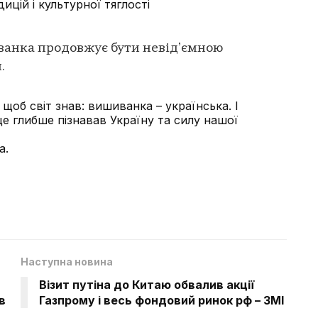
дицій і культурної тяглості
ванка продовжує бути невідʼємною
.
щоб світ знав: вишиванка – українська. І
ще глибше пізнавав Україну та силу нашої
а.
Наступна новина
Візит путіна до Китаю обвалив акції
в
Газпрому і весь фондовий ринок рф – ЗМІ