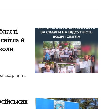
бласті
 світла й
коли –
ез скарги на
осійських