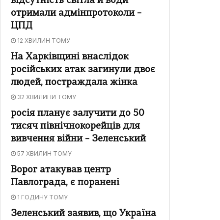
відсутність світла й води
отримали адмінпротоколи –
ЦПД
12 ХВИЛИН ТОМУ
На Харківщині внаслідок
російських атак загинули двоє
людей, постраждала жінка
32 ХВИЛИНИ ТОМУ
росія планує залучити до 50
тисяч північнокорейців для
вивчення війни – Зеленський
57 ХВИЛИН ТОМУ
Ворог атакував центр
Павлограда, є поранені
1 ГОДИНУ ТОМУ
Зеленський заявив, що Україна