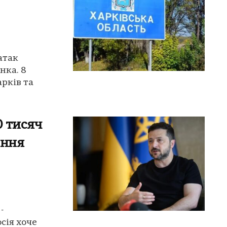
атак
нка. 8
арків та
0 тисяч
ення
-
сія хоче