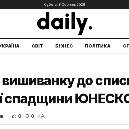
Субота, 8 Серпня, 2026
УКРАЇНА
СВІТ
БІЗНЕС
ПОЛІТИКА
С
 вишиванку до спис
ої спадщини ЮНЕСК
A
0
0
ІВ
A