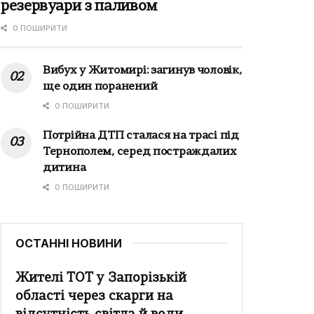
резервуари з паливом
0 ПОШИРИТИ
Вибух у Житомирі: загинув чоловік,
ще один поранений
0 ПОШИРИТИ
Потрійна ДТП сталася на трасі під
Тернополем, серед постраждалих
дитина
0 ПОШИРИТИ
ОСТАННІ НОВИНИ
Жителі ТОТ у Запорізькій
області через скарги на