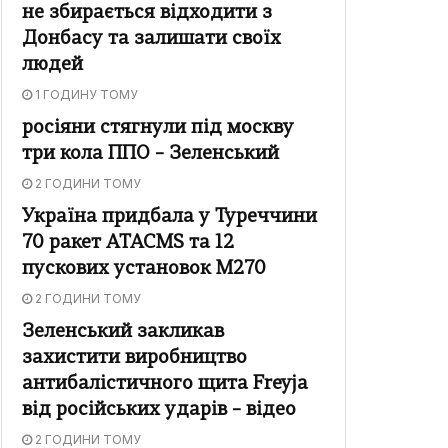
не збирається відходити з
Донбасу та залишати своїх
людей
1 ГОДИНУ ТОМУ
росіяни стягнули під москву
три кола ППО – Зеленський
2 ГОДИНИ ТОМУ
Україна придбала у Туреччини
70 ракет ATACMS та 12
пускових установок M270
2 ГОДИНИ ТОМУ
Зеленський закликав
захистити виробництво
антибалістичного щита Freyja
від російських ударів – відео
2 ГОДИНИ ТОМУ