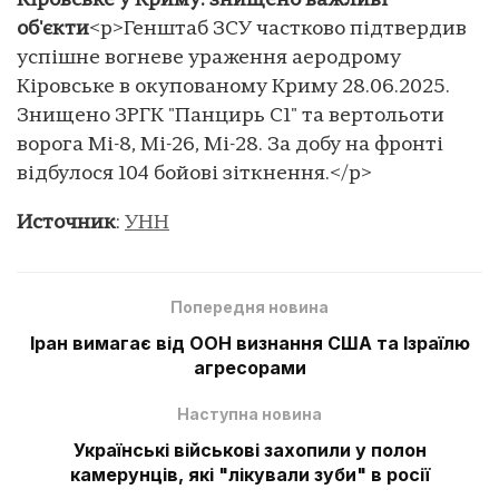
Кіровське у Криму: знищено важливі
об'єкти
<p>Генштаб ЗСУ частково підтвердив
успішне вогневе ураження аеродрому
Кіровське в окупованому Криму 28.06.2025.
Знищено ЗРГК "Панцирь С1" та вертольоти
ворога Мі-8, Мі-26, Мі-28. За добу на фронті
відбулося 104 бойові зіткнення.</p>
Источник
:
УНН
Попередня новина
Іран вимагає від ООН визнання США та Ізраїлю
агресорами
Наступна новина
Українські військові захопили у полон
камерунців, які "лікували зуби" в росії