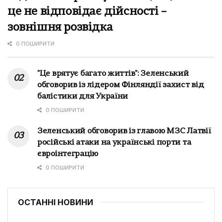
це не відповідає дійсності –
зовнішня розвідка
0 ПОШИРИТИ
"Це врятує багато життів": Зеленський
обговорив із лідером Фінляндії захист від
балістики для України
0 ПОШИРИТИ
Зеленський обговорив із главою МЗС Латвії
російські атаки на українські порти та
євроінтеграцію
0 ПОШИРИТИ
ОСТАННІ НОВИНИ