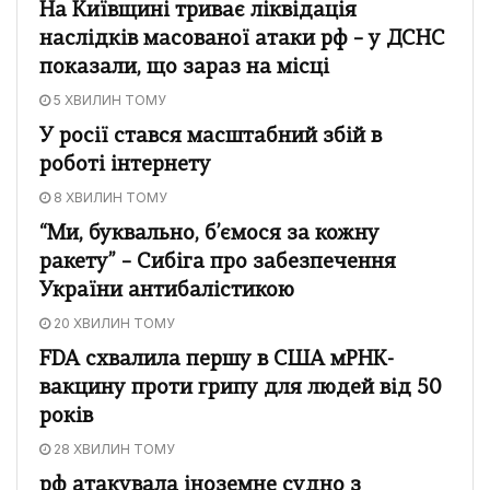
На Київщині триває ліквідація
наслідків масованої атаки рф – у ДСНС
показали, що зараз на місці
5 ХВИЛИН ТОМУ
У росії стався масштабний збій в
роботі інтернету
8 ХВИЛИН ТОМУ
“Ми, буквально, б’ємося за кожну
ракету” – Сибіга про забезпечення
України антибалістикою
20 ХВИЛИН ТОМУ
FDA схвалила першу в США мРНК-
вакцину проти грипу для людей від 50
років
28 ХВИЛИН ТОМУ
рф атакувала іноземне судно з