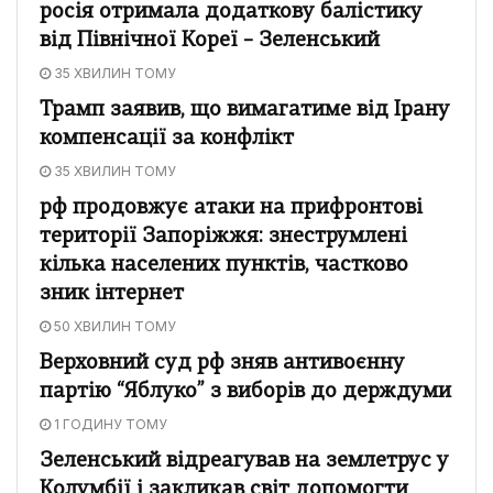
росія отримала додаткову балістику
від Північної Кореї – Зеленський
35 ХВИЛИН ТОМУ
Трамп заявив, що вимагатиме від Ірану
компенсації за конфлікт
35 ХВИЛИН ТОМУ
рф продовжує атаки на прифронтові
території Запоріжжя: знеструмлені
кілька населених пунктів, частково
зник інтернет
50 ХВИЛИН ТОМУ
Верховний суд рф зняв антивоєнну
партію “Яблуко” з виборів до держдуми
1 ГОДИНУ ТОМУ
Зеленський відреагував на землетрус у
Колумбії і закликав світ допомогти