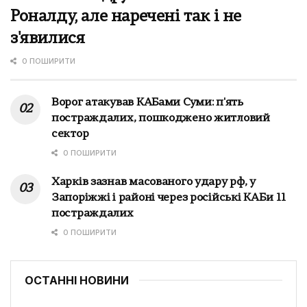
Роналду, але наречені так і не
з'явилися
0 ПОШИРИТИ
Ворог атакував КАБами Суми: п'ять
постраждалих, пошкоджено житловий
сектор
0 ПОШИРИТИ
Харків зазнав масованого удару рф, у
Запоріжжі і районі через російські КАБи 11
постраждалих
0 ПОШИРИТИ
ОСТАННІ НОВИНИ