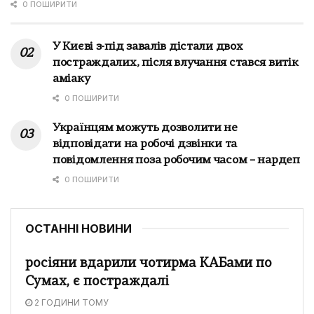
0 ПОШИРИТИ
У Києві з-під завалів дістали двох
постраждалих, після влучання стався витік
аміаку
0 ПОШИРИТИ
Українцям можуть дозволити не
відповідати на робочі дзвінки та
повідомлення поза робочим часом – нардеп
0 ПОШИРИТИ
ОСТАННІ НОВИНИ
росіяни вдарили чотирма КАБами по
Сумах, є постраждалі
2 ГОДИНИ ТОМУ