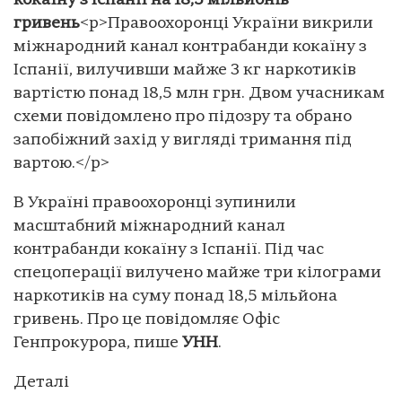
кокаїну з Іспанії на 18,5 мільйонів
гривень
<p>Правоохоронці України викрили
міжнародний канал контрабанди кокаїну з
Іспанії, вилучивши майже 3 кг наркотиків
вартістю понад 18,5 млн грн. Двом учасникам
схеми повідомлено про підозру та обрано
запобіжний захід у вигляді тримання під
вартою.</p>
В Україні правоохоронці зупинили
масштабний міжнародний канал
контрабанди кокаїну з Іспанії. Під час
спецоперації вилучено майже три кілограми
наркотиків на суму понад 18,5 мільйона
гривень. Про це повідомляє Офіс
Генпрокурора, пише
УНН
.
Деталі