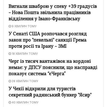
Вигнали шваброю у спеку +39 градусів
– Нова Пошта звільнила працівників
відділення у Івано-Франківську
9 ХВИЛИН ТОМУ
У Сенаті США розпочався розгляд
закон про "пекельні" санкції Грема
проти росії та Ірану – ЗМІ
18 ХВИЛИН ТОМУ
Черг із тисяч вантажівок на кордоні
немає: у ДПСУ пояснили, що насправді
показує система “єЧерга”
28 ХВИЛИН ТОМУ
У Чехії відкрили для туристів
секретний радянський бункер "Ясир"
40 ХВИЛИН ТОМУ