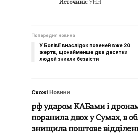
Источник
:
УНН
Попередня новина
У Болівії внаслідок повеней вже 20
жертв, щонайменше два десятки
людей зникли безвісти
Схожі
Новини
рф ударом КАБами і дрона
поранила двох у Сумах, в об
знищила поштове відділен