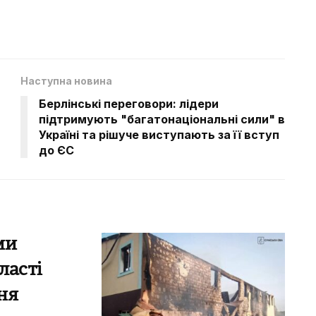
Наступна новина
Берлінські переговори: лідери
підтримують "багатонаціональні сили" в
Україні та рішуче виступають за її вступ
до ЄС
ми
ласті
ня