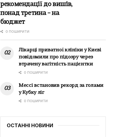
рекомендації до вишів,
понад третина – на
бюджет
0 ПОШИРИТИ
Лікарці приватної клініки у Києві
повідомили про підозру через
втрачену вагітність пацієнтки
0 ПОШИРИТИ
Мессі встановив рекорд за голами
у Кубку ліг
0 ПОШИРИТИ
ОСТАННІ НОВИНИ