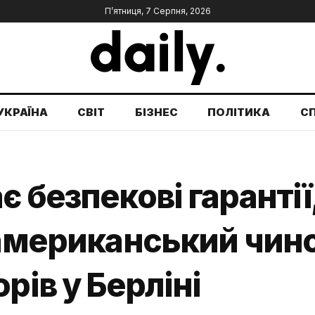
П’ятниця, 7 Серпня, 2026
УКРАЇНА
СВІТ
БІЗНЕС
ПОЛІТИКА
С
 безпекові гарантії,
 американський чин
рів у Берліні