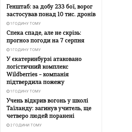
Генштаб: за добу 233 бої, ворог
застосував понад 10 тис. дронів
1 ГОДИНУ ТОМУ
Спека спаде, але не скрізь:
прогноз погоди на 7 серпня
1 ГОДИНУ ТОМУ
У єкатеринбурзі атаковано
логістичний комплекс
Wildberries – компанія
підтвердила пожежу
1 ГОДИНУ ТОМУ
Учень відкрив вогонь у школі
Таїланду: загинув учитель, ще
четверо людей поранені
2 ГОДИНИ ТОМУ