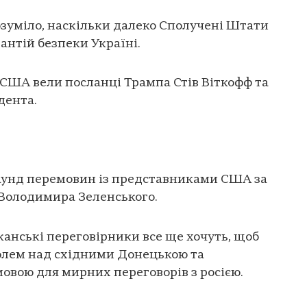
зуміло, наскільки далеко Сполучені Штати
антій безпеки Україні.
у США вели посланці Трампа Стів Віткофф та
дента.
раунд перемовин із представниками США за
 Володимира Зеленського.
анські переговірники все ще хочуть, щоб
олем над східними Донецькою та
овою для мирних переговорів з росією.