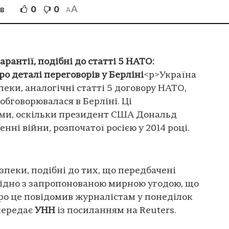
A
0
0
ІВ
A
арантії, подібні до статті 5 НАТО:
 деталі переговорів у Берліні
<p>Україна
еки, аналогічні статті 5 договору НАТО,
обговорювалася в Берліні. Ці
ними, оскільки президент США Дональд
ні війни, розпочатої росією у 2014 році.
зпеки, подібні до тих, що передбачені
гідно з запропонованою мирною угодою, що
Про це повідомив журналістам у понеділок
передає
УНН
із посиланням на Reuters.