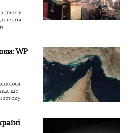
а двох у
ділення.
ми
оки: WP
зналося
вив, що
протоку
країні