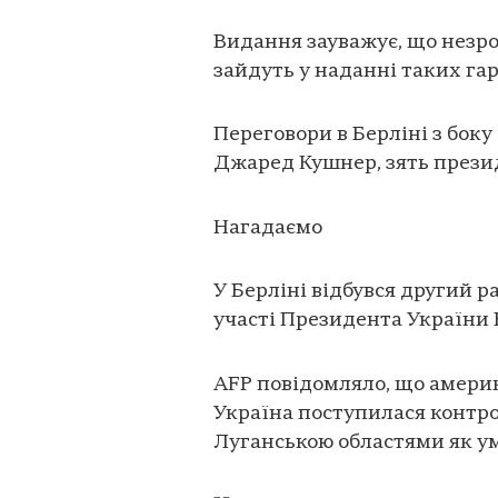
Видання зауважує, що незро
зайдуть у наданні таких гар
Переговори в Берліні з бок
Джаред Кушнер, зять прези
Нагадаємо
У Берліні відбувся другий 
участі Президента України
AFP повідомляло, що америк
Україна поступилася контр
Луганською областями як ум