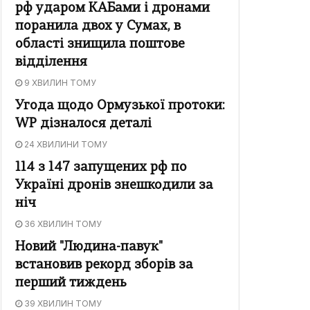
рф ударом КАБами і дронами
поранила двох у Сумах, в
області знищила поштове
відділення
9 ХВИЛИН ТОМУ
Угода щодо Ормузької протоки:
WP дізналося деталі
24 ХВИЛИНИ ТОМУ
114 з 147 запущених рф по
Україні дронів знешкодили за
ніч
36 ХВИЛИН ТОМУ
Новий "Людина-павук"
встановив рекорд зборів за
перший тиждень
39 ХВИЛИН ТОМУ