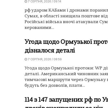
7 СЕРПНЯ, 2026 / 09:14
рф ударом КАБами і дронами поранил
Сумах, в області знищила поштове від
Російські війська вночі атакували Су
керованими...
Угода щодо Ормузької прот
дізналося деталі
7 СЕРПНЯ, 2026 / 08:59
Угода щодо Ормузької протоки: WP ді
деталі. Американський чиновник зая
тимчасові маршрути через Ормузьку 
будуть без дозволів, плати...
114 з 147 запущених рф по У