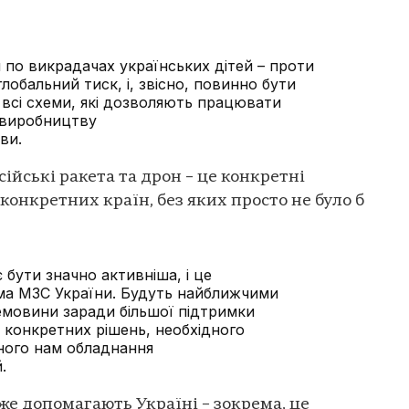
 по викрадачах українських дітей – проти
лобальний тиск, і, звісно, повинно бути
 всі схеми, які дозволяють працювати
 виробництву
ви.
сійські ракета та дрон – це конкретні
конкретних країн, без яких просто не було б
бути значно активніша, і це
ема МЗС України. Будуть найближчими
емовини заради більшої підтримки
 конкретних рішень, необхідного
бного нам обладнання
.
 вже допомагають Україні – зокрема, це