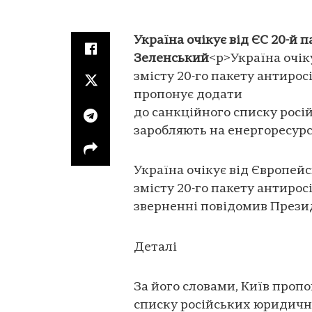
Україна очікує від ЄС 20-й 
Зеленський
<p>Україна очік
змісту 20-го пакету антирос
пропонує додати
до санкційного списку росі
заробляють на енергоресурс
Україна очікує від Європей
змісту 20-го пакету антирос
зверненні повідомив Прези
Деталі
За його словами, Київ проп
списку російських юридични