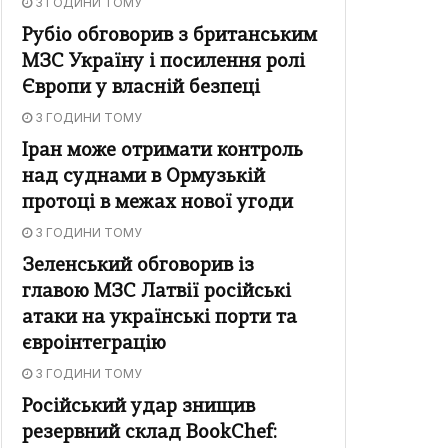
3 ГОДИНИ ТОМУ
Рубіо обговорив з британським
МЗС Україну і посилення ролі
Європи у власній безпеці
3 ГОДИНИ ТОМУ
Іран може отримати контроль
над суднами в Ормузькій
протоці в межах нової угоди
3 ГОДИНИ ТОМУ
Зеленський обговорив із
главою МЗС Латвії російські
атаки на українські порти та
євроінтеграцію
3 ГОДИНИ ТОМУ
Російський удар знищив
резервний склад BookChef: