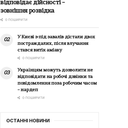
відповідає дійсності –
зовнішня розвідка
0 ПОШИРИТИ
У Києві з-під завалів дістали двох
постраждалих, після влучання
стався витік аміаку
0 ПОШИРИТИ
Українцям можуть дозволити не
відповідати на робочі дзвінки та
повідомлення поза робочим часом
– нардеп
0 ПОШИРИТИ
ОСТАННІ НОВИНИ