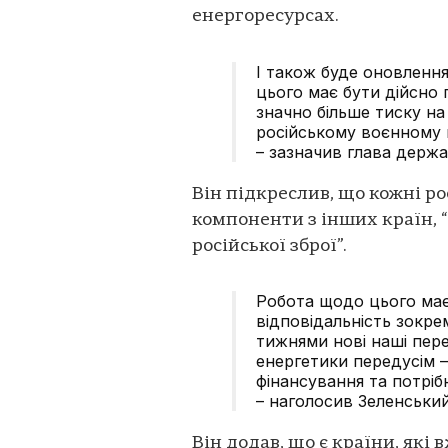
енергоресурсах.
І також буде оновлення
цього має бути дійсно г
значно більше тиску на
російському воєнному
– зазначив глава держа
Він підкреслив, що кожні ро
компоненти з інших країн, “
російської зброї”.
Робота щодо цього має 
відповідальність зокр
тижнями нові наші пер
енергетики передусім –
фінансування та потрі
– наголосив Зеленський
Він додав, що є країни, які