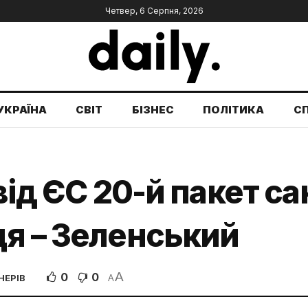
Четвер, 6 Серпня, 2026
УКРАЇНА
СВІТ
БІЗНЕС
ПОЛІТИКА
С
від ЄС 20-й пакет с
ця – Зеленський
A
0
0
НЕРІВ
A