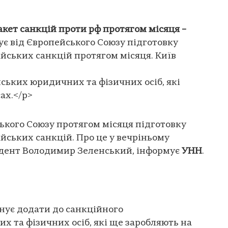
пакет санкцій проти рф протягом місяця –
ує від Європейського Союзу підготовку
ійських санкцій протягом місяця. Київ
йських юридичних та фізичних осіб, які
ах.</p>
ського Союзу протягом місяця підготовку
ійських санкцій. Про це у вечріньому
дент Володимир Зеленський, інформує
УНН
.
онує додати до санкційного
х та фізичних осіб, які ще заробляють на