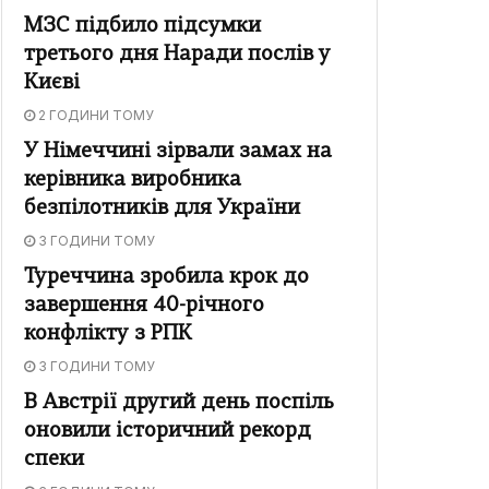
МЗС підбило підсумки
третього дня Наради послів у
Києві
2 ГОДИНИ ТОМУ
У Німеччині зірвали замах на
керівника виробника
безпілотників для України
3 ГОДИНИ ТОМУ
Туреччина зробила крок до
завершення 40-річного
конфлікту з РПК
3 ГОДИНИ ТОМУ
В Австрії другий день поспіль
оновили історичний рекорд
спеки