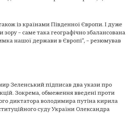
також із країнами Південної Європи. І дуже
и зору – саме така географічно збалансована
имка нашої держави в Європі”, – резюмував
ир Зеленський підписав два укази про
кцій. Зокрема, обмеження введені проти
ого диктатора володимира путіна кирила
ституційного суду України Олександра