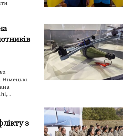
ети
на
лотників
ка
. Німецькі
фана
,...
флікту з