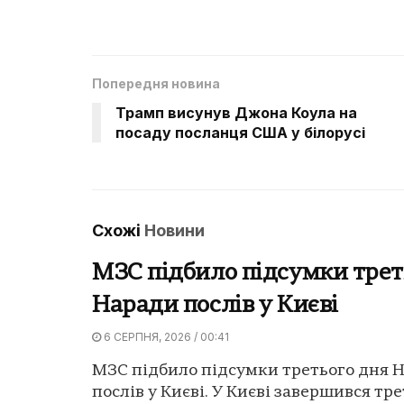
Попередня новина
Трамп висунув Джона Коула на
посаду посланця США у білорусі
Схожі
Новини
МЗС підбило підсумки трет
Наради послів у Києві
6 СЕРПНЯ, 2026 / 00:41
МЗС підбило підсумки третього дня 
послів у Києві. У Києві завершився тр