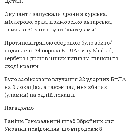
Деталі
Окупанти запускали дрони з курська,
міллєрово, орла, приморсько-ахтарська,
близько 50 з них були “шахедами”.
Протиповітряною обороною було збито/
подавлено 34 ворожі БПЛА типу Shahed,
Гербера і дронів інших типів на півночі та
сході країни.
Було зафіксовано влучання 32 ударних БпЛА
на 9 локаціях, а також падіння збитих
(уламки) на одній локації.
Нагадаємо
Раніше Генеральний штаб Збройних сил
України повідомляв, що впродовж 8