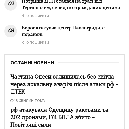
Потрійна ДТП сталася на трасі під
Тернополем, серед постраждалих дитина
0 ПОШИРИТИ
Ворог атакував центр Павлограда, є
поранені
0 ПОШИРИТИ
ОСТАННІ НОВИНИ
Частина Одеси залишилась без світла
через локальну аварію після атаки рф –
ДТЕК
18 ХВИЛИН ТОМУ
рф атакувала Одещину ракетами та
202 дронами, 174 БПЛА збито –
Повітряні сили