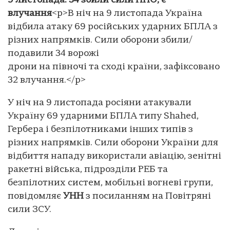
9 листопада: 34 збили сили ППО, є
влучання
<p>В ніч на 9 листопада Україна
відбила атаку 69 російських ударних БПЛА з
різних напрямків. Сили оборони збили/
подавили 34 ворожі
дрони на півночі та сході країни, зафіксовано
32 влучання.</p>
У ніч на 9 листопада росіяни атакували
Україну 69 ударними БПЛА типу Shahed,
Гербера і безпілотниками інших типів з
різних напрямків. Сили оборони України для
відбиття нападу використали авіацію, зенітні
ракетні війська, підрозділи РЕБ та
безпілотних систем, мобільні вогневі групи,
повідомляє
УНН
з посиланням на Повітряні
сили ЗСУ.