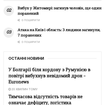
Вибух у Житомирі: загинув чоловік, ще один
поранений
0 ПОШИРИТИ
Атака на Київ і область: 3 людини загинули,
7 поранених
0 ПОШИРИТИ
ОСТАННІ НОВИНИ
У Болгарії біля кордону з Румунією в
повітрі вибухнув невідомий дрон –
Euronews
20 ХВИЛИН ТОМУ
Тимчасова відсутність товарів не
означає дефіциту, логістика