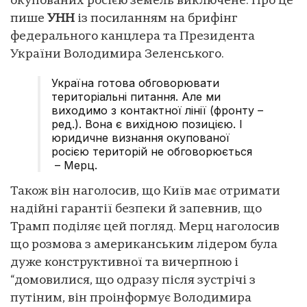
окупованих росією земель виключене. Про це
пише
УНН
із посиланням на брифінг
федерального канцлера та Президента
України Володимира Зеленського.
Україна готова обговорювати
територіальні питання. Але ми
виходимо з контактної лінії (фронту –
ред.). Вона є вихідною позицією. І
юридичне визнання окупованої
росією територій не обговорюється
– Мерц.
Також він наголосив, що Київ має отримати
надійні гарантії безпеки й запевнив, що
Трамп поділяє цей погляд. Мерц наголосив
що розмова з американським лідером була
дуже конструктивної та вичерпною і
“домовилися, що одразу після зустрічі з
путіним, він проінформує Володимира