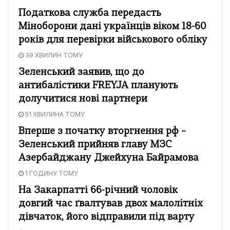
Податкова служба передасть
Міноборони дані українців віком 18-60
років для перевірки військового обліку
39 ХВИЛИН ТОМУ
Зеленський заявив, що до
антибалістики FREYJA планують
долучитися нові партнери
51 ХВИЛИНА ТОМУ
Вперше з початку вторгнення рф –
Зеленський прийняв главу МЗС
Азербайджану Джейхуна Байрамова
1 ГОДИНУ ТОМУ
На Закарпатті 66-річний чоловік
довгий час ґвалтував двох малолітніх
дівчаток, його відправили під варту