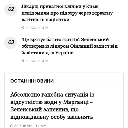
Лікарці приватної клініки у Києві
повідомили про підозру через втрачену
вагітність пацієнтки
0 ПОШИРИТИ
"Це врятує багато життів": Зеленський
обговорив із лідером Фінляндії захист від
балістики для України
0 ПОШИРИТИ
ОСТАННІ НОВИНИ
Абсолютно ганебна ситуація із
відсутністю води у Марганці –
Зеленський запевнив, що
відповідальну особу звільнять
30 ХВИЛИН ТОМУ