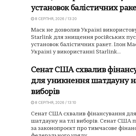
установок балістичних рак
8 СЕРПНЯ, 2026 / 13:20
Маск не дозволив Україні використов
Starlink для знищення російських пу
установок балістичних ракет. Ілон Ма
Україні у використанні Starlink...
Сенат США схвалив фінанс
для уникнення шатдауну на
виборів
8 СЕРПНЯ, 2026 / 13:10
Сенат США схвалив фінансування дл
шатдауну на тлі виборів. Сенат США 
за законопроєкт про тимчасове фінан
федерального уряду...