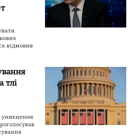
ет
увати
скових
ск відмовив
ування
 тлі
я уникнення
проголосував
сування