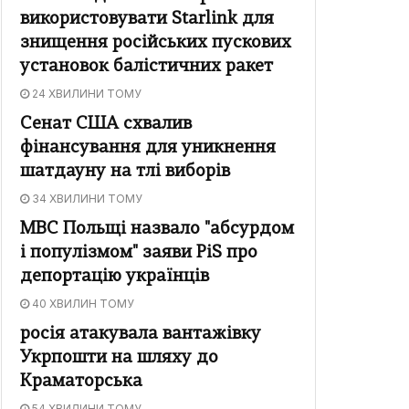
використовувати Starlink для
знищення російських пускових
установок балістичних ракет
24 ХВИЛИНИ ТОМУ
Сенат США схвалив
фінансування для уникнення
шатдауну на тлі виборів
34 ХВИЛИНИ ТОМУ
МВС Польщі назвало "абсурдом
і популізмом" заяви PiS про
депортацію українців
40 ХВИЛИН ТОМУ
росія атакувала вантажівку
Укрпошти на шляху до
Краматорська
54 ХВИЛИНИ ТОМУ