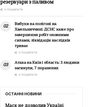
резервуари з паливом
0 ПОШИРИТИ
Вибухи на полігоні на
Хмельниччині: ДСНС каже про
завершення робіт оновними
силами, ліквідація наслідків
триває
0 ПОШИРИТИ
Атака на Київ і область: 3 людини
загинули, 7 поранених
0 ПОШИРИТИ
ОСТАННІ НОВИНИ
Маск не дозволив Україні