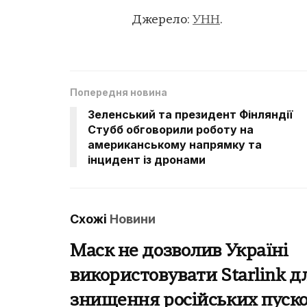
Джерело:
УНН
.
Попередня новина
Зеленський та президент Фінляндії
Стубб обговорили роботу на
американському напрямку та
інцидент із дронами
Схожі
Новини
Маск не дозволив Україні
використовувати Starlink д
знищення російських пуск