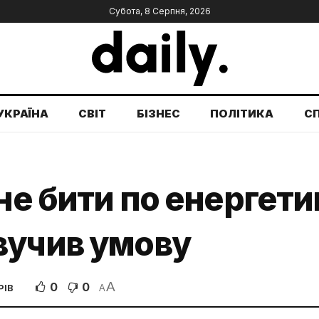
Субота, 8 Серпня, 2026
УКРАЇНА
СВІТ
БІЗНЕС
ПОЛІТИКА
С
не бити по енергетиц
вучив умову
A
0
0
РІВ
A