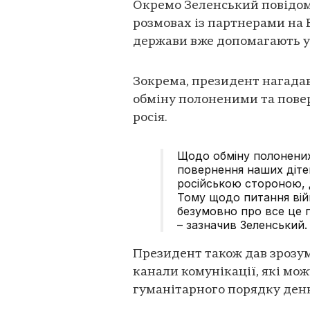
Окремо Зеленський повідом
розмовах із партнерами на Б
держави вже допомагають у
Зокрема, президент нагадав
обміну полоненими та повер
росія.
Щодо обміну полонених
повернення наших діте
російською стороною, д
Тому щодо питання війн
безумовно про все це 
– зазначив Зеленський.
Президент також дав зрозумі
канали комунікації, які мо
гуманітарного порядку ден