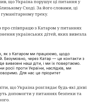
ив, що Україна порушує ці питання у
лизькому Сході. За його словами, ці
 гуманітарному треку.
 про співпрацю з Катаром у питаннях
нення українських дітей, яких вивезла
, як з Катаром ми працюємо, щодо
й. Безумовно, через Катар — це контакти з
е вивезені наші діти, і ми їх повертаємо.
и росії проти України, наслідків, ми
говоримо. Для нас це пріоритет
ти, що Україна розглядає будь-які дієві
жуть допомогти у питаннях безпеки та
ного.