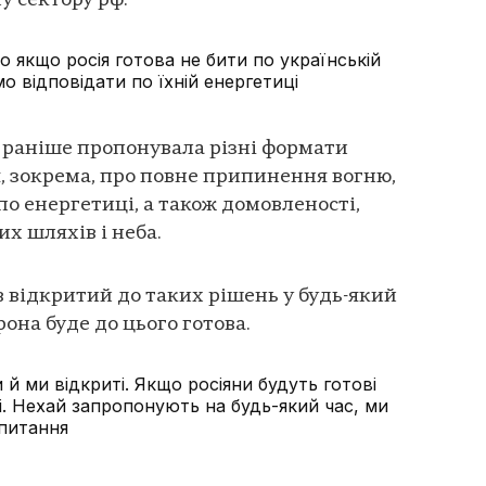
 сектору рф.
 якщо росія готова не бити по українській
о відповідати по їхній енергетиці
й раніше пропонувала різні формати
, зокрема, про повне припинення вогню,
о енергетиці, а також домовленості,
их шляхів і неба.
в відкритий до таких рішень у будь-який
она буде до цього готова.
й ми відкриті. Якщо росіяни будуть готові
і. Нехай запропонують на будь-який час, ми
 питання