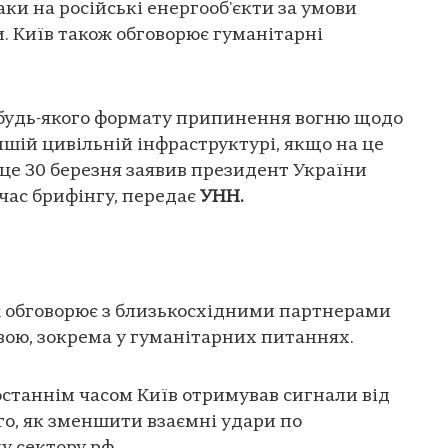
ки на російські енергооб'єкти за умови
. Київ також обговорює гуманітарні
 будь-якого формату припинення вогню щодо
ншій цивільній інфраструктурі, якщо на це
 це 30 березня заявив президент України
час брифінгу, передає
УНН.
ж обговорює з близькосхідними партнерами
вою, зокрема у гуманітарних питаннях.
останнім часом Київ отримував сигнали від
о, як зменшити взаємні удари по