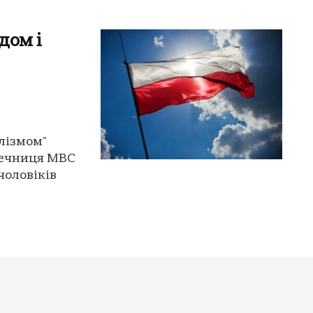
дом і
лізмом"
 Речниця МВС
чоловіків