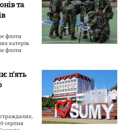
онів та
ів
ює флоти
их катерів.
ює флоти
: п'ять
о
остраждалих,
10 серпня