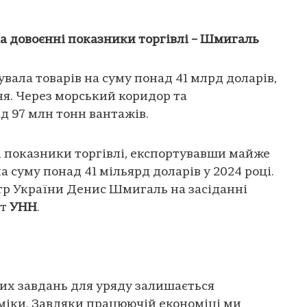
а довоєнні показники торгівлі – Шмигаль
увала товарів на суму понад 41 млрд доларів,
я. Через морський коридор та
д 97 млн тонн вантажів.
і показники торгівлі, експортувавши майже
на суму понад 41 мільярд доларів у 2024 році.
стр України Денис Шмигаль на засіданні
нт
УНН
.
них завдань для уряду залишається
міки. Завдяки працюючій економіці ми