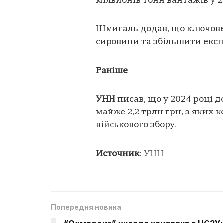
мільйонів тонн вантажів у 2
Шмигаль додав, що ключове
сировини та збільшити експ
Раніше
УНН
писав, що у 2024 році
майже 2,2 трлн грн, з яких 
військового збору.
Источник
:
УНН
Попередня новина
“Охматдит” укладе контракт з НСЗУ: