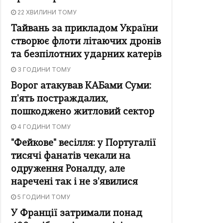
22 ХВИЛИНИ ТОМУ
Тайвань за прикладом України
створює флоти літаючих дронів
та безпілотних ударних катерів
3 ГОДИНИ ТОМУ
Ворог атакував КАБами Суми:
п'ять постраждалих,
пошкоджено житловий сектор
4 ГОДИНИ ТОМУ
"Фейкове" весілля: у Португалії
тисячі фанатів чекали на
одруження Роналду, але
наречені так і не з'явилися
5 ГОДИНИ ТОМУ
У Франції затримали понад