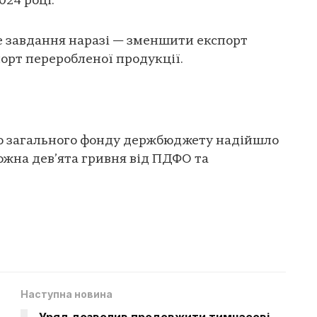
024 році.
 завдання наразі — зменшити експорт
орт переробленої продукції.
 до загального фонду держбюджету надійшло
кожна дев’ята гривня від ПДФО та
Наступна новина
Уряд дозволив продовжити тимчасові