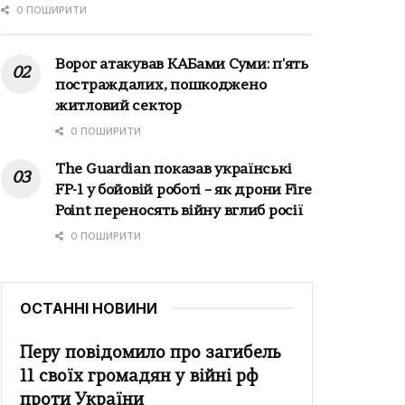
0 ПОШИРИТИ
Ворог атакував КАБами Суми: п'ять
постраждалих, пошкоджено
житловий сектор
0 ПОШИРИТИ
The Guardian показав українські
FP-1 у бойовій роботі – як дрони Fire
Point переносять війну вглиб росії
0 ПОШИРИТИ
ОСТАННІ НОВИНИ
Перу повідомило про загибель
11 своїх громадян у війні рф
проти України