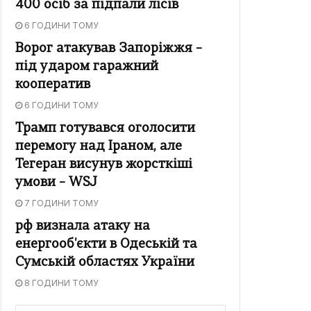
400 осіб за підпали лісів
6 ГОДИНИ ТОМУ
Ворог атакував Запоріжжя –
під ударом гаражний
кооператив
6 ГОДИНИ ТОМУ
Трамп готувався оголосити
перемогу над Іраном, але
Тегеран висунув жорсткіші
умови – WSJ
7 ГОДИНИ ТОМУ
рф визнала атаку на
енергооб'єкти в Одеській та
Сумській областях України
8 ГОДИНИ ТОМУ