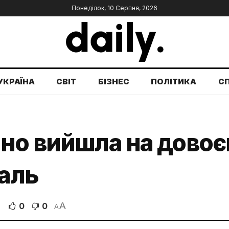
Понеділок, 10 Серпня, 2026
УКРАЇНА
СВІТ
БІЗНЕС
ПОЛІТИКА
С
но вийшла на довоє
галь
A
0
0
A