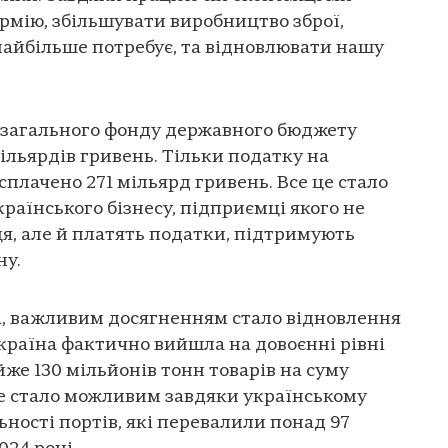
мію, збільшувати виробництво зброї,
найбільше потребує, та відновлювати нашу
до загального фонду державного бюджету
ільярдів гривень. Тільки податку на
плачено 271 мільярд гривень. Все це стало
раїнського бізнесу, підприємці якого не
ця, але й платять податки, підтримують
ну.
а, важливим досягненням стало відновлення
країна фактично вийшла на довоєнні рівні
йже 130 мільйонів тонн товарів на суму
Це стало можливим завдяки українському
ності портів, які перевалили понад 97