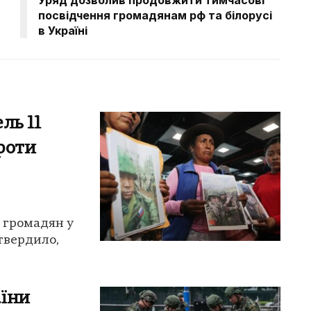
посвідчення громадянам рф та білорусі
в Україні
ль 11
проти
х громадян у
твердило,
аїни