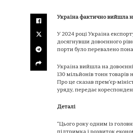
Україна фактично вийшла н
У 2024 році Україна експорт
досягнувши довоєнного рівн
порти було перевалено пона
Україна вийшла на довоєнн
130 мільйонів тонн товарів 
Про це сказав прем‘єр-міні
уряду, передає кореспонде
Деталі
“Цього року одним із голов
підтримка і розвиток еконо