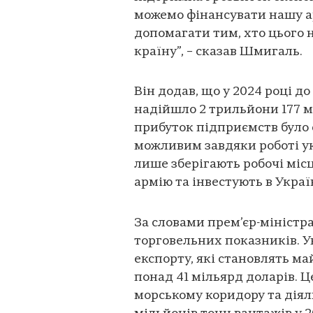
можемо фінансувати нашу ар
допомагати тим, хто цього 
країну”, – сказав Шмигаль.
Він додав, що у 2024 році 
надійшло 2 трильйони 177 м
прибуток підприємств було с
можливим завдяки роботі ук
лише зберігають робочі міс
армію та інвестують в Украї
За словами прем’єр-міністр
торговельних показників. У
експорту, які становлять ма
понад 41 мільярд доларів. 
морському коридору та діяль