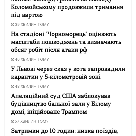
Коломойському продовжили тримання
під вартою
39 ХВИЛИН ТОМУ
На стадіоні "Чорноморець" оцінюють
масштаби пошкоджень та визначають
обсяг робіт після атаки рф
40 ХВИЛИН ТОМУ
У Львові через сказ у кота запровадили
карантин у 5-кілометровій зоні
48 ХВИЛИН ТОМУ
Апеляційний суд США заблокував
будівництво бальної зали у Білому
домі, ініційоване Трампом
57 ХВИЛИН ТОМУ
Затримки до 10 годин: низка поїздів,