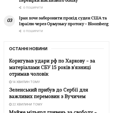
перевірки військового обліку
0 ПОШИРИТИ
Іран хоче заборонити прохід суден США та
Ізраїлю через Ормузьку протоку – Bloomberg
0 ПОШИРИТИ
ОСТАННІ НОВИНИ
Коригував удари рф по Харкову – за
матеріалами СБУ 15 років в'язниці
отримав чоловік
14 ХВИЛИН ТОМУ
Зеленський прибув до Сербії для
важливих перемовин з Вучичем
22 ХВИЛИНИ ТОМУ
Майже мільярд гривень за свободу –