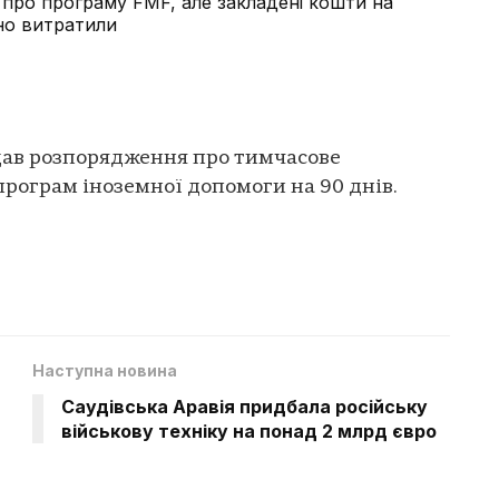
про програму FMF, але закладені кошти на
но витратили
в розпорядження про тимчасове
рограм іноземної допомоги на 90 днів.
Наступна новина
Саудівська Аравія придбала російську
військову техніку на понад 2 млрд євро