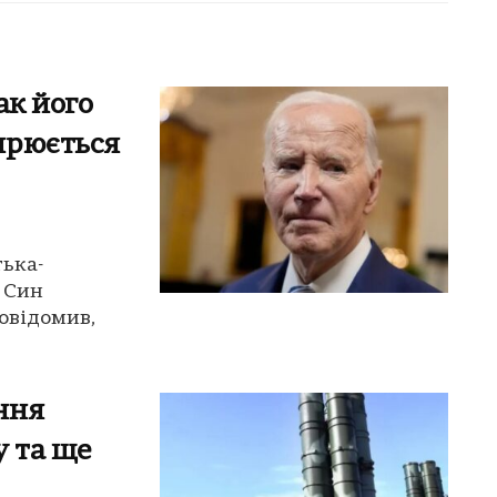
ак його
ирюється
тька-
 Син
овідомив,
ння
у та ще