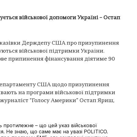
ється військової допомоги Україні – Остап
і вказівки Держдепу США про призупинення
уються військової підтримки України.
ве припинення фінансування діятиме 90
 департаменту США щодо призупинення
ивають на програми військової підтримки
 журналіст “Голосу Америки” Остап Яриш,
ь протилежне – що цей указ військової
я. Не знаю, що саме має на увазі POLITICO.