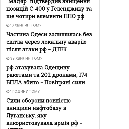
“Мадяр” підтвердив знищення
позицій С-400 у Геленджику та
ще чотири елементи ППО рф
16 ХВИЛИН ТОМУ
Частина Одеси залишилась без
світла через локальну аварію
після атаки рф – ДТЕК
39 ХВИЛИН ТОМУ
рф атакувала Одещину
ракетами та 202 дронами, 174
БПЛА збито – Повітряні сили
1 ГОДИНУ ТОМУ
Сили оборони повністю
знищили нафтобазу в
Луганську, яку
використовувала армія рф –