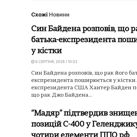
Схожі
Новини
Син Байдена розповів, що р
батька-експрезидента пош
у кістки
9 СЕРПНЯ, 2026 / 10:02
Син Байдена розповів, що рак його ба
експрезидента поширюється у кістки.
експрезидента США Хантер Байден п
що рак Джо Байдена...
“Мадяр” підтвердив знище
позицій С-400 у Геленджик
чотири елементи ППО рф