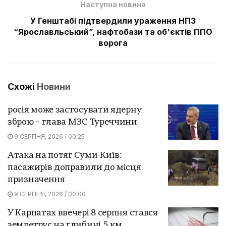
Наступна новина
У Генштабі підтвердили ураження НПЗ
“Ярославльський”, нафтобази та об'єктів ППО
ворога
Схожі
Новини
росія може застосувати ядерну
зброю – глава МЗС Туреччини
9 СЕРПНЯ, 2026 / 00:25
Атака на потяг Суми-Київ:
пасажирів доправили до місця
призначення
9 СЕРПНЯ, 2026 / 00:00
У Карпатах ввечері 8 серпня стався
землетрус на глибині 5 км