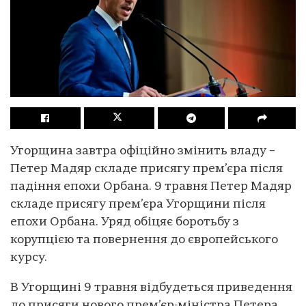
Угорщина завтра офіційно змінить владу –
Петер Мадяр складе присягу прем’єра після
падіння епохи Орбана. 9 травня Петер Мадяр
складе присягу прем’єра Угорщини після
епохи Орбана. Уряд обіцяє боротьбу з
корупцією та повернення до європейського
курсу.
В Угорщині 9 травня відбудеться приведення
до присяги нового прем’єр-міністра Петера