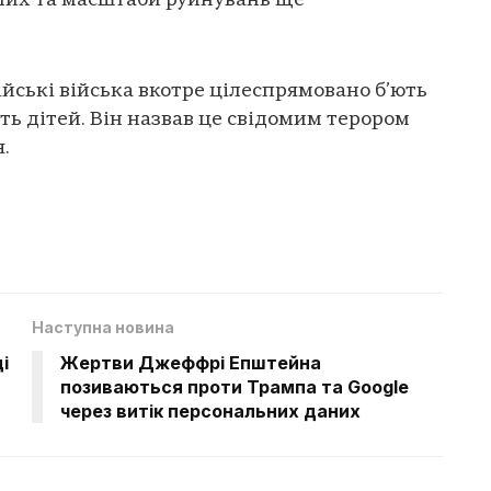
алих та масштаби руйнувань ще
ійські війська вкотре цілеспрямовано б’ють
ть дітей. Він назвав це свідомим терором
.
Наступна новина
і
Жертви Джеффрі Епштейна
позиваються проти Трампа та Google
через витік персональних даних