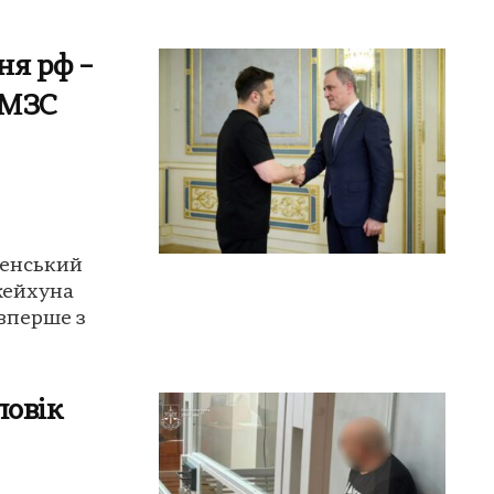
ня рф –
 МЗС
ленський
жейхуна
вперше з
ловік