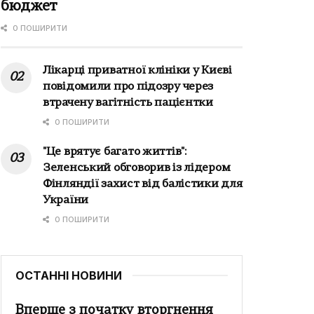
бюджет
0 ПОШИРИТИ
Лікарці приватної клініки у Києві
повідомили про підозру через
втрачену вагітність пацієнтки
0 ПОШИРИТИ
"Це врятує багато життів":
Зеленський обговорив із лідером
Фінляндії захист від балістики для
України
0 ПОШИРИТИ
ОСТАННІ НОВИНИ
Вперше з початку вторгнення