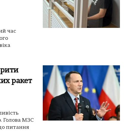
ий час
ого
віка
орити
ких ракет
ливість
. Голова МЗС
що питання