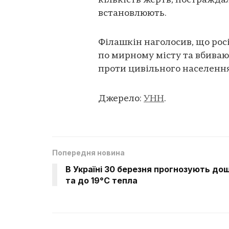
кількість жертв, постражд
встановлюють.
Філашкін наголосив, що рос
по мирному місту та вбиваю
проти цивільного населення
Джерело:
УНН
.
Попередня новина
В Україні 30 березня прогнозують дощ
та до 19°С тепла