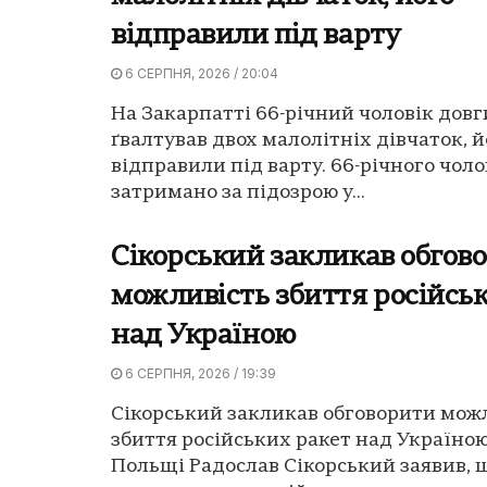
відправили під варту
6 СЕРПНЯ, 2026 / 20:04
На Закарпатті 66-річний чоловік довг
ґвалтував двох малолітніх дівчаток, й
відправили під варту. 66-річного чоло
затримано за підозрою у...
Сікорський закликав обгов
можливість збиття російсь
над Україною
6 СЕРПНЯ, 2026 / 19:39
Сікорський закликав обговорити мож
збиття російських ракет над Україною
Польщі Радослав Сікорський заявив, 