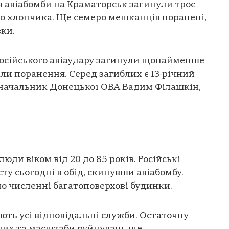
 авіабомби на Краматорськ загинули троє
го хлопчика. Ще семеро мешканців поранені,
ки.
російського авіаудару загинули щонайменше
али поранення. Серед загиблих є 13-річний
 начальник Донецької ОВА Вадим Філашкін,
люди віком від 20 до 85 років. Російські
сту сьогодні в обід, скинувши авіабомбу.
о численні багатоповерхові будинки.
ють усі відповідальні служби. Остаточну