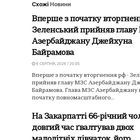
Схожі
Новини
Вперше з початку вторгнен
Зеленський прийняв главу
Азербайджану Джейхуна
Байрамова
6 СЕРПНЯ, 2026 / 20:05
Вперше з початку вторгнення рф - Зе
прийняв главу МЗС Азербайджану Д
Байрамова. Глава МЗС Азербайджану 
початку повномасштабного...
На Закарпатті 66-річний чо
довгий час ґвалтував двох
малолітніх дівчаток, його