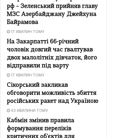
рф – Зеленський прийняв главу
МЗС Азербайджану Джейхуна
Байрамова
17 ХВИЛИН ТОМУ
На Закарпатті 66-річний
чоловік довгий час ґвалтував
двох малолітніх дівчаток, його
відправили під варту
17 ХВИЛИН ТОМУ
Сікорський закликав
обговорити можливість збиття
російських ракет над Україною
43 ХВИЛИНИ ТОМУ
Кабмін змінив правила
формування переліків
критичних об'єктів для