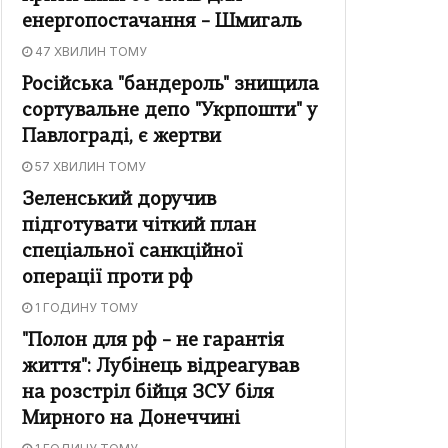
енергопостачання – Шмигаль
47 ХВИЛИН ТОМУ
Російська "бандероль" знищила
сортувальне депо "Укрпошти" у
Павлограді, є жертви
57 ХВИЛИН ТОМУ
Зеленський доручив
підготувати чіткий план
спеціальної санкційної
операції проти рф
1 ГОДИНУ ТОМУ
"Полон для рф – не гарантія
життя": Лубінець відреагував
на розстріл бійця ЗСУ біля
Мирного на Донеччині