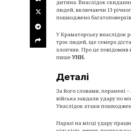
дитина. Внаслідок скидання
людей, включаючи 13-річно
пошкоджено багатоповерхів
У Краматорську внаслідок 
троє людей, ще семеро діст
хлопчик. Про це повідомив
пише
УНН.
Деталі
За його словами, поранені – 
війська завдали удару по мі
Унаслідок атаки пошкоджен
Наразі на місці удару працю