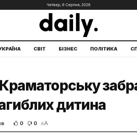
Четвер, 6 Серпня, 2026
УКРАЇНА
СВІТ
БІЗНЕС
ПОЛІТИКА
С
 Краматорську забр
загиблих дитина
A
0
0
ІВ
A