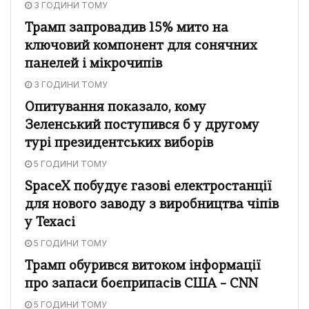
3 ГОДИНИ ТОМУ
Трамп запровадив 15% мито на
ключовий компонент для сонячних
панелей і мікрочипів
3 ГОДИНИ ТОМУ
Опитування показало, кому
Зеленський поступився б у другому
турі президентських виборів
5 ГОДИНИ ТОМУ
SpaceX побудує газові електростанції
для нового заводу з виробництва чіпів
у Техасі
5 ГОДИНИ ТОМУ
Трамп обурився витоком інформації
про запаси боєприпасів США – CNN
5 ГОДИНИ ТОМУ