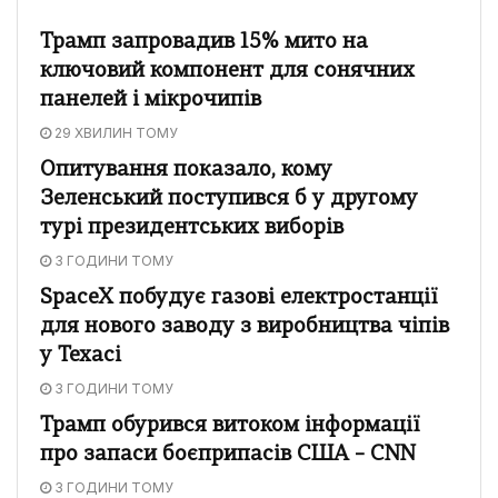
Трамп запровадив 15% мито на
ключовий компонент для сонячних
панелей і мікрочипів
29 ХВИЛИН ТОМУ
Опитування показало, кому
Зеленський поступився б у другому
турі президентських виборів
3 ГОДИНИ ТОМУ
SpaceX побудує газові електростанції
для нового заводу з виробництва чіпів
у Техасі
3 ГОДИНИ ТОМУ
Трамп обурився витоком інформації
про запаси боєприпасів США – CNN
3 ГОДИНИ ТОМУ