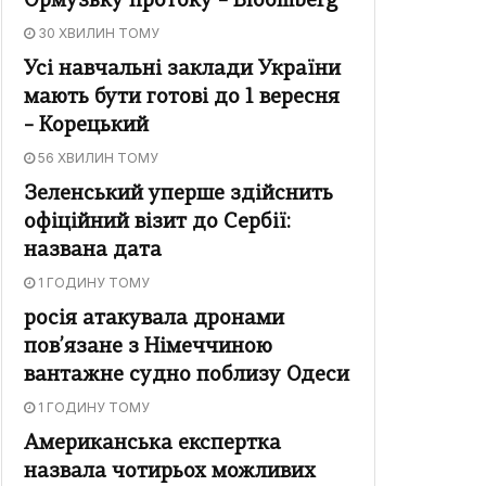
Ормузьку протоку – Bloomberg
30 ХВИЛИН ТОМУ
Усі навчальні заклади України
мають бути готові до 1 вересня
– Корецький
56 ХВИЛИН ТОМУ
Зеленський уперше здійснить
офіційний візит до Сербії:
названа дата
1 ГОДИНУ ТОМУ
росія атакувала дронами
пов’язане з Німеччиною
вантажне судно поблизу Одеси
1 ГОДИНУ ТОМУ
Американська експертка
назвала чотирьох можливих