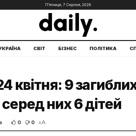
П’ятниця, 7 Серпня, 2026
УКРАЇНА
СВІТ
БІЗНЕС
ПОЛІТИКА
С
4 квітня: 9 загиблих
серед них 6 дітей
A
0
0
В
A