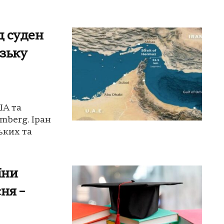
д суден
зьку
ША та
mberg. Іран
ьких та
їни
сня –