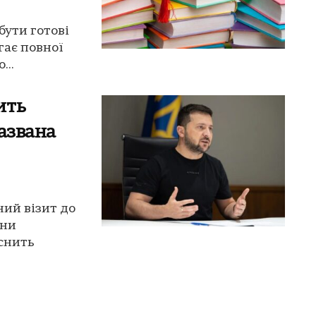
бути готові
гає повної
...
ить
названа
ий візит до
їни
снить