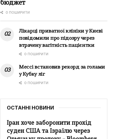
бюджет
0 ПОШИРИТИ
Лікарці приватної клініки у Києві
повідомили про підозру через
втрачену вагітність пацієнтки
0 ПОШИРИТИ
Мессі встановив рекорд за голами
у Кубку ліг
0 ПОШИРИТИ
ОСТАННІ НОВИНИ
Іран хоче заборонити прохід
суден США та Ізраїлю через