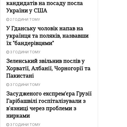
кандидатів на посаду посла
України у США
2 ГОДИНИ ТОМУ
У Гданську чоловік напав на
українця та поляків, назвавши
їх "бандерівцями"
3 ГОДИНИ ТОМУ
Зеленський звільнив послів у
Хорватії, Албанії, Чорногорії та
Пакистані
3 ГОДИНИ ТОМУ
Засудженого експрем'єра Грузії
Гарібашвілі госпіталізували з
в'язниці через проблеми з
нирками
3 ГОДИНИ ТОМУ