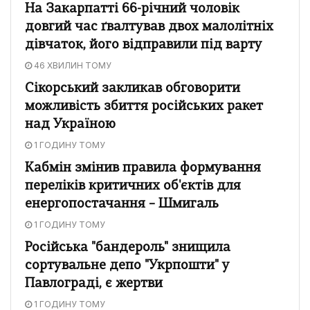
На Закарпатті 66-річний чоловік
довгий час ґвалтував двох малолітніх
дівчаток, його відправили під варту
46 ХВИЛИН ТОМУ
Сікорський закликав обговорити
можливість збиття російських ракет
над Україною
1 ГОДИНУ ТОМУ
Кабмін змінив правила формування
переліків критичних об'єктів для
енергопостачання – Шмигаль
1 ГОДИНУ ТОМУ
Російська "бандероль" знищила
сортувальне депо "Укрпошти" у
Павлограді, є жертви
1 ГОДИНУ ТОМУ