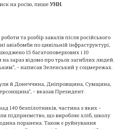
иск на росію, пише
УНН
.
оботи та розбір завалів після російського
ні авіабомби по цивільній інфраструктурі,
коджено 15 багатоповерхових і 10
 на зараз відомо про трьох загиблих людей.
зьким”, – написав Зеленський у соцмережах.
 були й Донеччина, Дніпровщина, Сумщина,
рсонщина”, – вказав Президент.
онад 140 безпілотників, частина з яких –
ли підприємство, що виробляє хліб, школу
юдина поранена. Також є руйнування