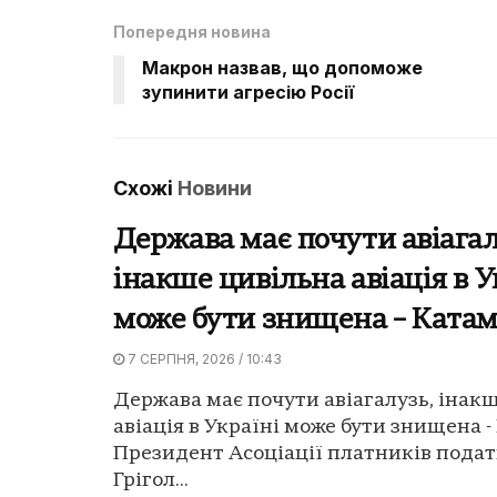
Попередня новина
Макрон назвав, що допоможе
зупинити агресію Росії
Схожі
Новини
Держава має почути авіагал
інакше цивільна авіація в У
може бути знищена – Ката
7 СЕРПНЯ, 2026 / 10:43
Держава має почути авіагалузь, інак
авіація в Україні може бути знищена -
Президент Асоціації платників подат
Грігол...