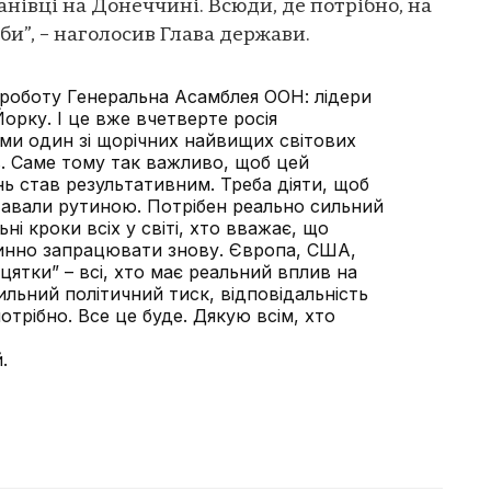
нівці на Донеччині. Всюди, де потрібно, на
и”, – наголосив Глава держави.
роботу Генеральна Асамблея ООН: лідери
рку. І це вже вчетверте росія
и один зі щорічних найвищих світових
. Саме тому так важливо, щоб цей
 став результативним. Треба діяти, щоб
ставали рутиною. Потрібен реально сильний
ьні кроки всіх у світі, хто вважає, що
инно запрацювати знову. Європа, США,
дцятки” – всі, хто має реальний вплив на
сильний політичний тиск, відповідальність
 потрібно. Все це буде. Дякую всім, хто
.