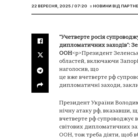
22 ВЕРЕСНЯ, 2025 / 07:20
в
НОВИНИ ВІД ПАРТНЕ
"Учетверте росія супроводж
дипломатичних заходів": Зе
ООН
<p>Президент Зеленськ
областей, включаючи Запорі
наголосив, що
це вже вчетверте рф супров
дипломатичні заходи, закли
Президент України Володим
нічну атаку рф, вказавши, щ
вчетверте рф супроводжує 
світових дипломатичних зах
ООН, тож треба діяти, щоб в