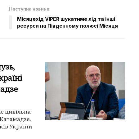
Наступна новина
Місяцехід VIPER шукатиме лід та інші
ресурси на Південному полюсі Місяця
узь,
країні
мадзе
ше цивільна
 Катамадзе.
ків України