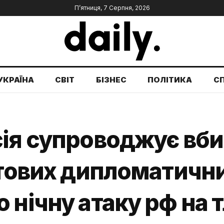
П’ятниця, 7 Серпня, 2026
УКРАЇНА
СВІТ
БІЗНЕС
ПОЛІТИКА
С
сія супроводжує вб
ітових дипломатични
 нічну атаку рф на т