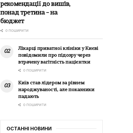
рекомендації до вишів,
понад третина – на
бюджет
0 ПОШИРИТИ
Лікарці приватної клініки у Києві
повідомили про підозру через
втрачену вагітність пацієнтки
0 ПОШИРИТИ
Київ став лідером за рівнем
народжуваності, але показники
падають
0 ПОШИРИТИ
ОСТАННІ НОВИНИ