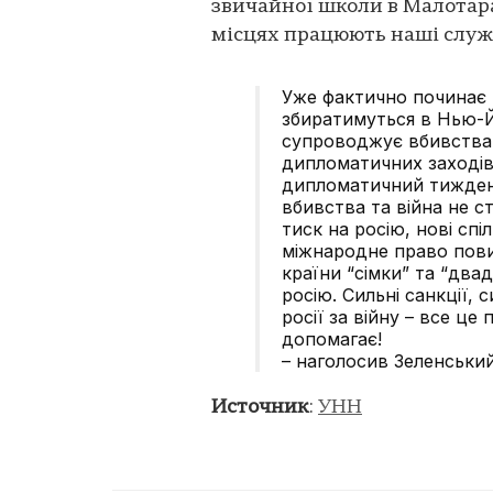
звичайної школи в Малотара
місцях працюють наші служб
Уже фактично починає 
збиратимуться в Нью-Йо
супроводжує вбивствам
дипломатичних заходів
дипломатичний тиждень
вбивства та війна не 
тиск на росію, нові спіл
міжнародне право пов
країни “сімки” та “два
росію. Сильні санкції, 
росії за війну – все це
допомагає!
– наголосив Зеленський
Источник
:
УНН