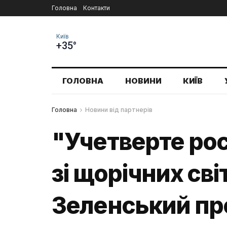
Головна
Контакти
Київ
+35°
ГОЛОВНА
НОВИНИ
КИЇВ
Головна
Новини від партнерів
"Учетверте ро
зі щорічних св
Зеленський про