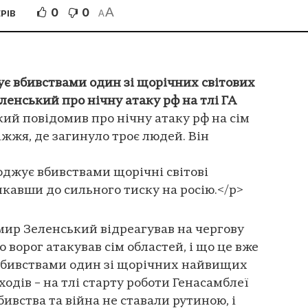
A
0
0
РІВ
A
ує вбивствами один зі щорічних світових
ленський про нічну атаку рф на тлі ГА
ий повідомив про нічну атаку рф на сім
жжя, де загинуло троє людей. Він
оджує вбивствами щорічні світові
кавши до сильного тиску на росію.</p>
ир Зеленський відреагував на чергову
о ворог атакував сім областей, і що це вже
вбивствами один зі щорічних найвищих
одів – на тлі старту роботи Генасамблеї
бивства та війна не ставали рутиною, і