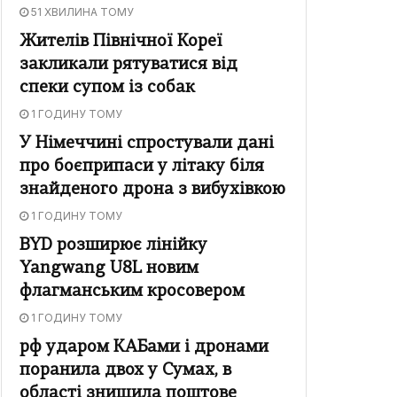
51 ХВИЛИНА ТОМУ
Жителів Північної Кореї
закликали рятуватися від
спеки супом із собак
1 ГОДИНУ ТОМУ
У Німеччині спростували дані
про боєприпаси у літаку біля
знайденого дрона з вибухівкою
1 ГОДИНУ ТОМУ
BYD розширює лінійку
Yangwang U8L новим
флагманським кросовером
1 ГОДИНУ ТОМУ
рф ударом КАБами і дронами
поранила двох у Сумах, в
області знищила поштове