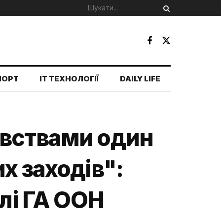
ПОРТ
IT ТЕХНОЛОГІЇ
DAILY LIFE
ивствами один
х заходів":
лі ГА ООН