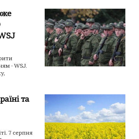
оже
О
 WSJ
рити
ям - WSJ.
у,
раїні та
ті. 7 серпня