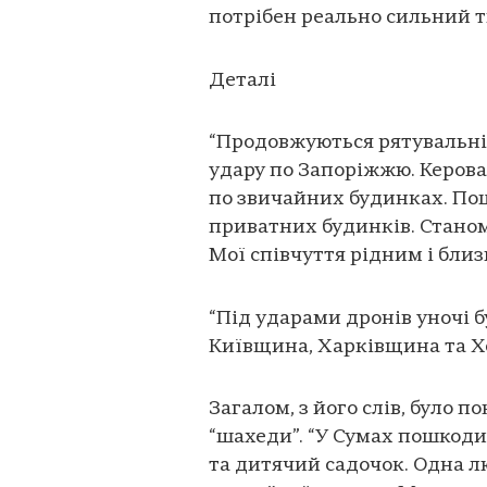
потрібен реально сильний т
Деталі
“Продовжуються рятувальні р
удару по Запоріжжю. Керова
по звичайних будинках. Пош
приватних будинків. Станом
Мої співчуття рідним і бли
“Під ударами дронів уночі
Київщина, Харківщина та Хе
Загалом, з його слів, було п
“шахеди”. “У Сумах пошкоди
та дитячий садочок. Одна л