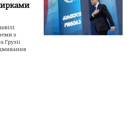
 нирками
ашвілі
леми з
 Грузії
відмивання