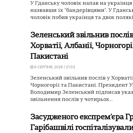
У Гданську чоловік напав на українця 
назвавши їх "бандерівцями". У Гдансь
чоловік побив українця та двох поляків
Зеленський звільнив послів
Хорватії, Албанії, Чорногорі
Пакистані
6 СЕРПНЯ, 2026 / 21:03
Зеленський звільнив послів у Хорватії
Чорногорії та Пакистані. Президент 
Володимир Зеленський підписав указ
звільнення послів у чотирьох...
Засудженого експрем'єра Гр
Гарібашвілі госпіталізували