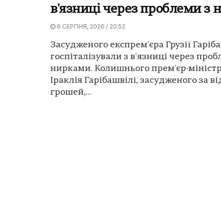
в'язниці через проблеми з
6 СЕРПНЯ, 2026 / 20:52
Засудженого експрем'єра Грузії Гаріб
госпіталізували з в'язниці через проб
нирками. Колишнього прем'єр-міністра
Іраклія Гарібашвілі, засудженого за 
грошей,...