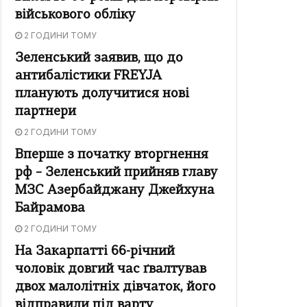
військового обліку
2 ГОДИНИ ТОМУ
Зеленський заявив, що до
антибалістики FREYJA
планують долучитися нові
партнери
2 ГОДИНИ ТОМУ
Вперше з початку вторгнення
рф – Зеленський прийняв главу
МЗС Азербайджану Джейхуна
Байрамова
2 ГОДИНИ ТОМУ
На Закарпатті 66-річний
чоловік довгий час ґвалтував
двох малолітніх дівчаток, його
відправили під варту