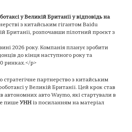
ботаксі у Великій Британії у відповідь на
нерстві з китайським гігантом Baidu
кій Британії, розпочавши пілотний проєкт з
вині 2026 року. Компанія планує зробити
онців до кінця наступного року та
10 ринках.</p>
о стратегічне партнерство з китайським
роботаксі у Великій Британії. Цей крок став
ів автономних авто Waymo, які стартували в
це пише
УНН
із посиланням на матеріал