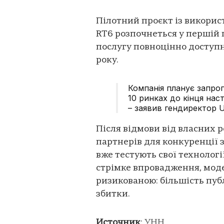
Пілотний проєкт із викорис
RT6 розпочнеться у першій 
послугу повноцінно доступн
року.
Компанія планує запроп
10 ринках до кінця на
– заявив гендиректор 
Після відмови від власних р
партнерів для конкуренції з
вже тестують свої технологі
стрімке впровадження, моде
ризикованою: більшість публ
збитки.
Источник
:
УНН