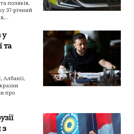
та поляків,
ку 37-річний
,...
 у
ї та
, Албанії,
України
и про
узії
 з