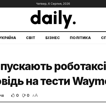
Четвер, 6 Серпня, 2026
УКРАЇНА
СВІТ
БІЗНЕС
ПОЛІТИКА
С
апускають роботаксі
повідь на тести Waym
A
0
0
РІВ
A