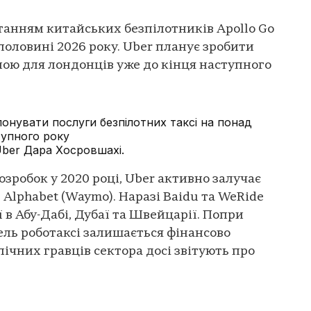
танням китайських безпілотників Apollo Go
половині 2026 року. Uber планує зробити
ою для лондонців уже до кінця наступного
онувати послуги безпілотних таксі на понад
ступного року
Uber Дара Хосровшахі.
озробок у 2020 році, Uber активно залучає
 Alphabet (Waymo). Наразі Baidu та WeRide
ї в Абу-Дабі, Дубаї та Швейцарії. Попри
ль роботаксі залишається фінансово
ічних гравців сектора досі звітують про