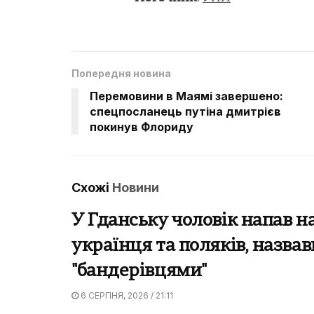
Попередня новина
Перемовини в Маямі завершено:
спецпосланець путіна дмитрієв
покинув Флориду
Схожі
Новини
У Гданську чоловік напав н
українця та поляків, назвав
"бандерівцями"
6 СЕРПНЯ, 2026 / 21:11