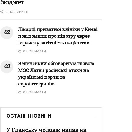
бюджет
0 ПОШИРИТИ
Лікарці приватної клініки у Києві
повідомили про підозру через
втрачену вагітність пацієнтки
0 ПОШИРИТИ
Зеленський обговорив із главою
МЗС Латвії російські атаки на
українські порти та
євроінтеграцію
0 ПОШИРИТИ
ОСТАННІ НОВИНИ
У Гданську чоловік напав на