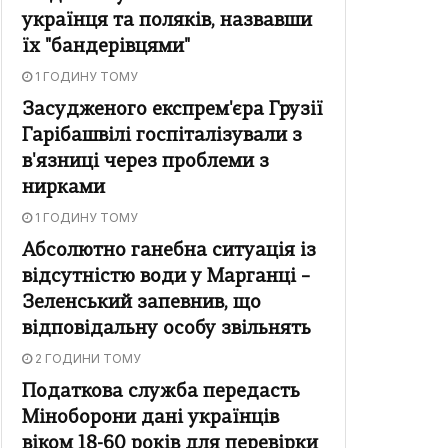
українця та поляків, назвавши
їх "бандерівцями"
1 ГОДИНУ ТОМУ
Засудженого експрем'єра Грузії
Гарібашвілі госпіталізували з
в'язниці через проблеми з
нирками
1 ГОДИНУ ТОМУ
Абсолютно ганебна ситуація із
відсутністю води у Марганці –
Зеленський запевнив, що
відповідальну особу звільнять
2 ГОДИНИ ТОМУ
Податкова служба передасть
Міноборони дані українців
віком 18-60 років для перевірки