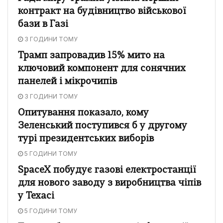
контракт на будівництво військової
бази в Газі
3 ГОДИНИ ТОМУ
Трамп запровадив 15% мито на
ключовий компонент для сонячних
панелей і мікрочипів
3 ГОДИНИ ТОМУ
Опитування показало, кому
Зеленський поступився б у другому
турі президентських виборів
5 ГОДИНИ ТОМУ
SpaceX побудує газові електростанції
для нового заводу з виробництва чіпів
у Техасі
5 ГОДИНИ ТОМУ