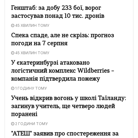
Генштаб: за добу 233 бої, ворог
застосував понад 10 тис. дронів
45 ХВИЛИН ТОМУ
Спека спаде, але не скрізь: прогноз
погоди на 7 серпня
45 ХВИЛИН ТОМУ
У єкатеринбурзі атаковано
логістичний комплекс Wildberries –
компанія підтвердила пожежу
1 ГОДИНУ ТОМУ
Учень відкрив вогонь у школі Таїланду:
загинув учитель, ще четверо людей
поранені
2 ГОДИНИ ТОМУ
"АТЕШ" заявив про спостереження за