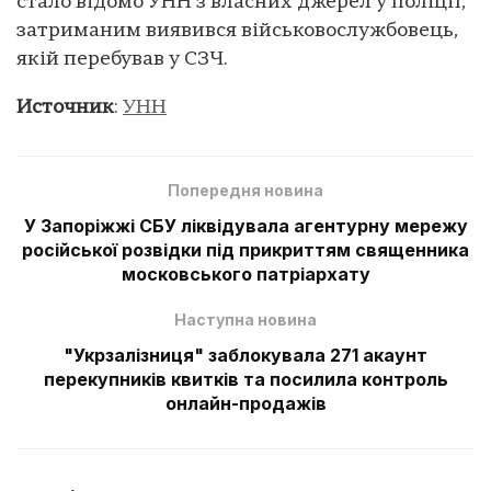
стало відомо УНН з власних джерел у поліції,
затриманим виявився військовослужбовець,
якій перебував у СЗЧ.
Источник
:
УНН
Попередня новина
У Запоріжжі СБУ ліквідувала агентурну мережу
російської розвідки під прикриттям священника
московського патріархату
Наступна новина
"Укрзалізниця" заблокувала 271 акаунт
перекупників квитків та посилила контроль
онлайн-продажів