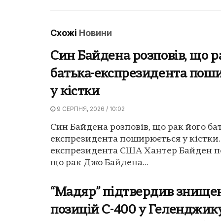
Схожі
Новини
Син Байдена розповів, що р
батька-експрезидента пош
у кістки
9 СЕРПНЯ, 2026 / 10:02
Син Байдена розповів, що рак його ба
експрезидента поширюється у кістки.
експрезидента США Хантер Байден п
що рак Джо Байдена...
“Мадяр” підтвердив знище
позицій С-400 у Геленджик