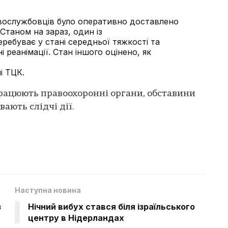
вослужбовців було оперативно доставлено
Станом на зараз, один із
ребуває у стані середньої тяжкості та
і реанімації. Стан іншого оцінено, як
і ТЦК.
 працюють правоохоронні органи, обставини
ають слідчі дії.
Наступна новина
з
Нічний вибух стався біля ізраїльського
центру в Нідерландах