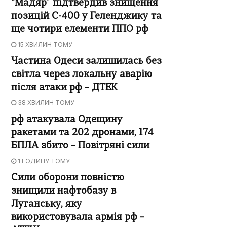
“Мадяр” підтвердив знищення
позицій С-400 у Геленджику та
ще чотири елементи ППО рф
15 ХВИЛИН ТОМУ
Частина Одеси залишилась без
світла через локальну аварію
після атаки рф – ДТЕК
38 ХВИЛИН ТОМУ
рф атакувала Одещину
ракетами та 202 дронами, 174
БПЛА збито – Повітряні сили
1 ГОДИНУ ТОМУ
Сили оборони повністю
знищили нафтобазу в
Луганську, яку
використовувала армія рф –