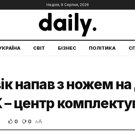
Неділя, 9 Серпня, 2026
УКРАЇНА
СВІТ
БІЗНЕС
ПОЛІТИКА
С
ік напав з ножем на
К – центр комплекту
A
0
0
A