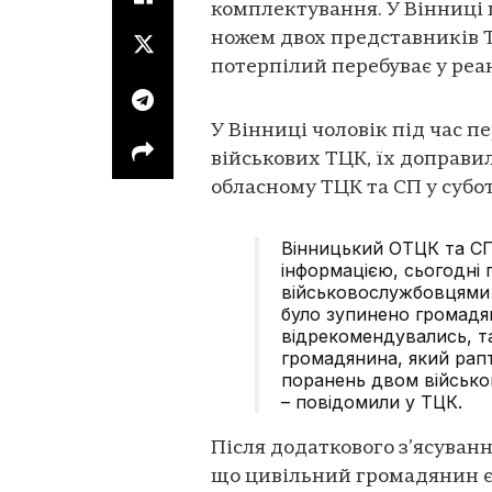
комплектування. У Вінниці 
ножем двох представників Т
потерпілий перебуває у реан
У Вінниці чоловік під час п
військових ТЦК, їх доправи
обласному ТЦК та СП у субо
Вінницький ОТЦК та СП
інформацією, сьогодні п
військовослужбовцями 
було зупинено громадя
відрекомендувались, т
громадянина, який рапт
поранень двом військ
– повідомили у ТЦК.
Після додаткового з’ясуванн
що цивільний громадянин є 