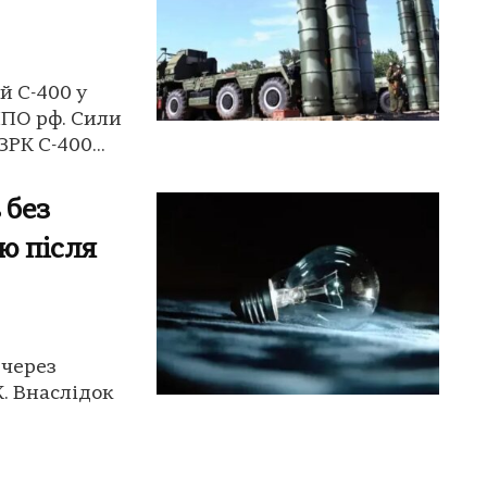
й С-400 у
ППО рф. Сили
РК С-400...
 без
ю після
 через
К. Внаслідок