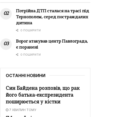
Потрійна ДТП сталася на трасі під
Тернополем, серед постраждалих
дитина
0 ПОШИРИТИ
Ворог атакував центр Павлограда,
є поранені
0 ПОШИРИТИ
ОСТАННІ НОВИНИ
Син Байдена розповів, що рак
його батька-експрезидента
поширюється у кістки
7 ХВИЛИН ТОМУ