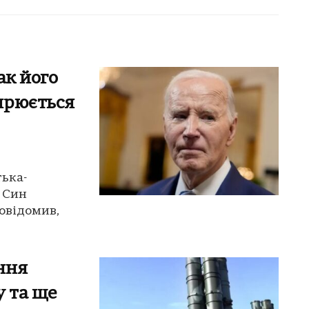
ак його
ирюється
тька-
 Син
овідомив,
ння
у та ще