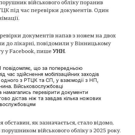
порушник військового обліку поранив
ЦК під час перевірки документів. Один
імації.
еревірки документів напав з ножем на двох
ли до лікарні, повідомили у Вінницькому
ту у Facebook, пише
УНН
.
 повідомляє, що за попередньою
ід час здійснення мобілізаційних заходів
одного з РТЦК та СП, у взаємодії з НП,
нина. Військовослужбовці
а намагались перевірити документи
ово дістав ніж та завдав кілька ножових
овослужбовцям
я обставин, як зазначається, стало відомо,
порушником військового обліку з 2025 року.