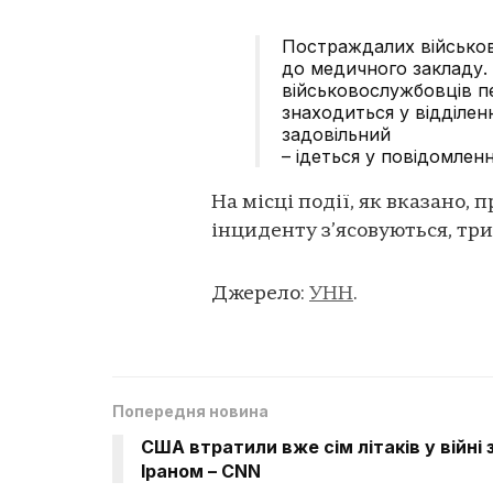
Постраждалих військо
до медичного закладу. 
військовослужбовців пе
знаходиться у відділенн
задовільний
– ідеться у повідомленн
На місці події, як вказано,
інциденту з’ясовуються, трив
Джерело:
УНН
.
Попередня новина
США втратили вже сім літаків у війні 
Іраном – CNN