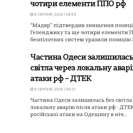
чотири елементи ППО рф
9 СЕРПНЯ, 2026 / 09:53
“Мадяр” підтвердив знищення позиці
Геленджику та ще чотири елементи 
безпілотних систем уразили позицію З
Частина Одеси залишилась
світла через локальну аварі
атаки рф – ДТЕК
9 СЕРПНЯ, 2026 / 09:31
Частина Одеси залишилась без світла
локальну аварію після атаки рф - ДТЕ
російської атаки на Одещину в ніч...