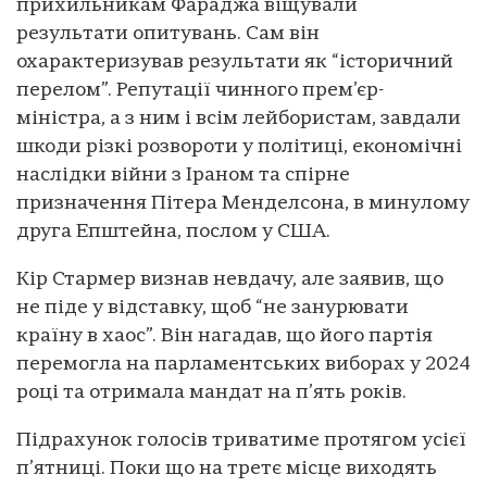
прихильникам Фараджа віщували
результати опитувань. Сам він
охарактеризував результати як “історичний
перелом”. Репутації чинного прем’єр-
міністра, а з ним і всім лейбористам, завдали
шкоди різкі розвороти у політиці, економічні
наслідки війни з Іраном та спірне
призначення Пітера Менделсона, в минулому
друга Епштейна, послом у США.
Кір Стармер визнав невдачу, але заявив, що
не піде у відставку, щоб “не занурювати
країну в хаос”. Він нагадав, що його партія
перемогла на парламентських виборах у 2024
році та отримала мандат на п’ять років.
Підрахунок голосів триватиме протягом усієї
п’ятниці. Поки що на третє місце виходять