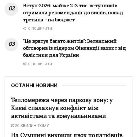
Вступ-2026: майже 213 тис. вступників
отримали рекомендації до вишів, понад
третина – на бюджет
0 ПОШИРИТИ
"Це врятує багато життів": Зеленський
обговорив із лідером Фінляндії захист від
балістики для України
0 ПОШИРИТИ
ОСТАННІ НОВИНИ
Тепломережа через паркову зону: у
Києві спалахнув конфлікт між
активістами та комунальниками
20 ХВИЛИН ТОМУ
На Сумщині викрили двох податківців,