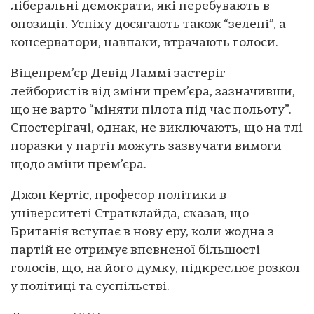
ліберальні демократи, які перебувають в
опозиції. Успіху досягають також “зелені”, а
консерватори, навпаки, втрачають голоси.
Віцепрем’єр Девід Ламмі застеріг
лейбористів від зміни прем’єра, зазначивши,
що не варто “міняти пілота під час польоту”.
Спостерігачі, однак, не виключають, що на тлі
поразки у партії можуть зазвучати вимоги
щодо зміни прем’єра.
Джон Кертіс, професор політики в
університеті Стратклайда, сказав, що
Британія вступає в нову еру, коли жодна з
партій не отримує впевненої більшості
голосів, що, на його думку, підкреслює розкол
у політиці та суспільстві.