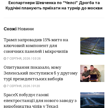
Експартнери Шевченка по “Челсі” Дрогба та
Кудічіні планують приїхати на турнір до москви
Схожі
Новини
Трамп запровадив 15% мито на
ключовий компонент для
сонячних панелей і мікрочипів
7 СЕРПНЯ, 2026 / 03:26
Опитування показало, кому
Зеленський поступився б у другому
турі президентських виборів
7 СЕРПНЯ, 2026 / 01:20
SpaceX побудує газові
електростанції для нового заводу з
виробництва чіпів у Техасі