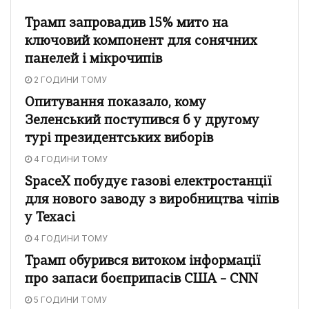
Трамп запровадив 15% мито на
ключовий компонент для сонячних
панелей і мікрочипів
2 ГОДИНИ ТОМУ
Опитування показало, кому
Зеленський поступився б у другому
турі президентських виборів
4 ГОДИНИ ТОМУ
SpaceX побудує газові електростанції
для нового заводу з виробництва чіпів
у Техасі
4 ГОДИНИ ТОМУ
Трамп обурився витоком інформації
про запаси боєприпасів США – CNN
5 ГОДИНИ ТОМУ