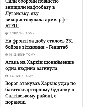
Сили оборони повністю
знищили нафтобазу в
Луганську, яку
використовувала армія рф –
АТЕШ
13 ХВИЛИН ТОМУ
На фронті за добу сталось 231
бойове зіткнення – Генштаб
46 ХВИЛИН ТОМУ
Атака на Харків: щонайменше
одна людина загинула
1 ГОДИНУ ТОМУ
Ворог атакував Харків: удар по
багатоквартирному будинку в
Салтівському районі, є
поранені