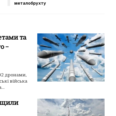
металобрухту
етами та
о –
02 дронами,
ські війська
..
ищили