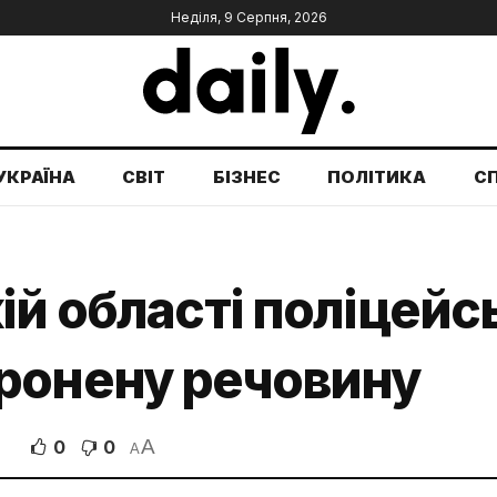
Неділя, 9 Серпня, 2026
УКРАЇНА
СВІТ
БІЗНЕС
ПОЛІТИКА
С
ій області поліцейс
ронену речовину
A
0
0
A