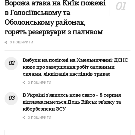
Ворожа атака на Київ: пожежі
в Голосіївському та
Оболонському районах,
горять резервуари з паливом
0 ПОШИРИТИ
Вибухи на полігоні на Хмельниччині: ДСНС
каже про завершення робіт оновними
силами, ліквідація наслідків триває
0 ПОШИРИТИ
В Україні з'явилось нове свято – 8 серпня
відзначатиметься День Військ зв'язку та
кібербезпеки ЗСУ
0 ПОШИРИТИ