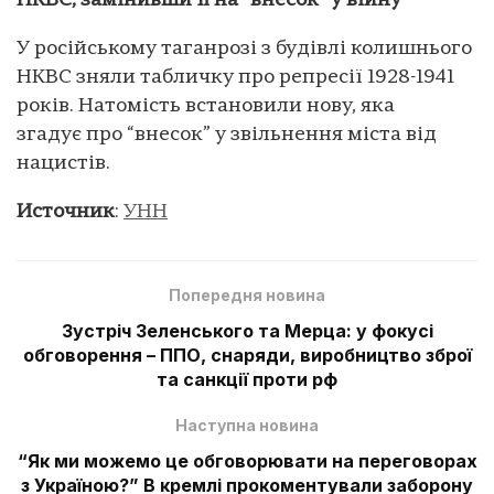
НКВС, замінивши її на “внесок” у війну
У російському таганрозі з будівлі колишнього
НКВС зняли табличку про репресії 1928-1941
років. Натомість встановили нову, яка
згадує про “внесок” у звільнення міста від
нацистів.
Источник
:
УНН
Попередня новина
Зустріч Зеленського та Мерца: у фокусі
обговорення – ППО, снаряди, виробництво зброї
та санкції проти рф
Наступна новина
“Як ми можемо це обговорювати на переговорах
з Україною?” В кремлі прокоментували заборону