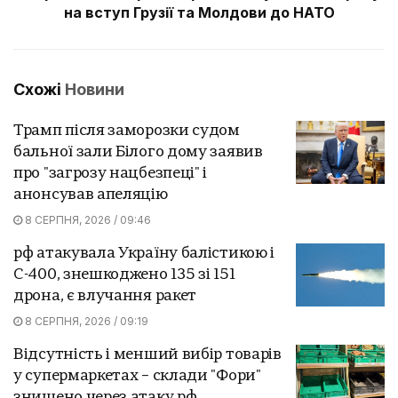
на вступ Грузії та Молдови до НАТО
Схожі
Новини
Трамп після заморозки судом
бальної зали Білого дому заявив
про "загрозу нацбезпеці" і
анонсував апеляцію
8 СЕРПНЯ, 2026 / 09:46
рф атакувала Україну балістикою і
С-400, знешкоджено 135 зі 151
дрона, є влучання ракет
8 СЕРПНЯ, 2026 / 09:19
Відсутність і менший вибір товарів
у супермаркетах – склади "Фори"
знищено через атаку рф