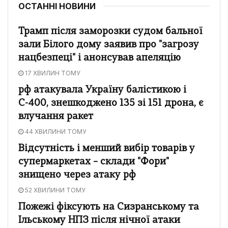
ОСТАННІ НОВИНИ
Трамп після заморозки судом бальної
зали Білого дому заявив про "загрозу
нацбезпеці" і анонсував апеляцію
17 ХВИЛИН ТОМУ
рф атакувала Україну балістикою і
С-400, знешкоджено 135 зі 151 дрона, є
влучання ракет
44 ХВИЛИНИ ТОМУ
Відсутність і менший вибір товарів у
супермаркетах – склади "Фори"
знищено через атаку рф
52 ХВИЛИНИ ТОМУ
Пожежі фіксують на Сизранському та
Ільському НПЗ після нічної атаки