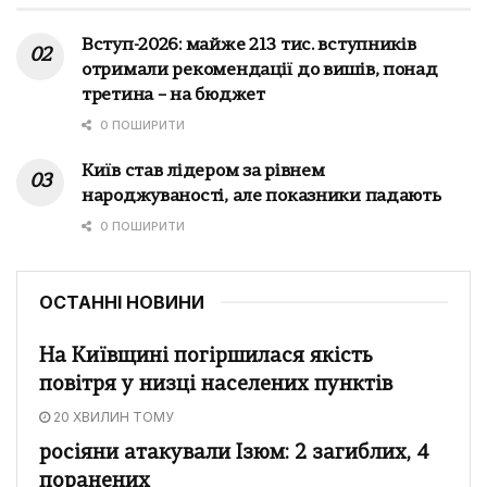
Вступ-2026: майже 213 тис. вступників
отримали рекомендації до вишів, понад
третина – на бюджет
0 ПОШИРИТИ
Київ став лідером за рівнем
народжуваності, але показники падають
0 ПОШИРИТИ
ОСТАННІ НОВИНИ
На Київщині погіршилася якість
повітря у низці населених пунктів
20 ХВИЛИН ТОМУ
росіяни атакували Ізюм: 2 загиблих, 4
поранених