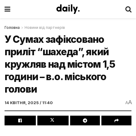
Головна
Новини від партнерів
У Сумах зафіксовано
приліт “шахеда”, який
кружляв над містом 1,5
години – в.о. міського
голови
A
14 КВІТНЯ, 2025 / 11:40
A