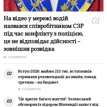
На відео у мережі водій
назвався співробітником СЗР
під час конфлікту з поліцією,
це не відповідає дійсності –
зовнішня розвідка
0 ПОШИРИТИ
Вступ-2026: майже 213 тис. вступників
отримали рекомендації до вишів, понад
третина – на бюджет
0 ПОШИРИТИ
"Це врятує багато життів": Зеленський
обговорив із лідером Фінляндії захист від