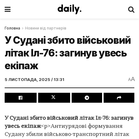
Головна
Новини від партнерів
У Судані збито військовий
літак Іл-76: загинув увесь
екіпаж
A
5 ЛИСТОПАДА, 2025 / 13:31
A
У Судані збито військовий літак Іл-76: загинув
увесь екіпаж
<p>Антиурядові формування
Судану збили військово-транспортний літак