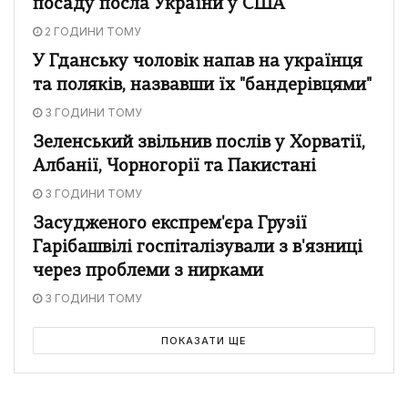
посаду посла України у США
2 ГОДИНИ ТОМУ
У Гданську чоловік напав на українця
та поляків, назвавши їх "бандерівцями"
3 ГОДИНИ ТОМУ
Зеленський звільнив послів у Хорватії,
Албанії, Чорногорії та Пакистані
3 ГОДИНИ ТОМУ
Засудженого експрем'єра Грузії
Гарібашвілі госпіталізували з в'язниці
через проблеми з нирками
3 ГОДИНИ ТОМУ
ПОКАЗАТИ ЩЕ