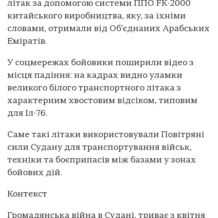
літак за допомогою системи ППО FK-2000
китайського виробництва, яку, за їхніми
словами, отримали від Об’єднаних Арабських
Еміратів.
У соцмережах бойовики поширили відео з
місця падіння: на кадрах видно уламки
великого білого транспортного літака з
характерним хвостовим відсіком, типовим
для Іл-76.
Саме такі літаки використовували Повітряні
сили Судану для транспортування військ,
техніки та боєприпасів між базами у зонах
бойових дій.
Контекст
Громадянська війна в Судані, триває з квітня