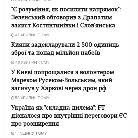
"Є розуміння, як посилити напрямок":
Зеленський обговорив з Драпатим
захист Костянтинівки і Слов'янська
45 ХВИЛИН ТОМУ
Кияни задекларували 2 500 одиниць
зброї та понад мільйон набоїв
46 ХВИЛИН ТОМУ
У Києві попрощалися з волонтером
Мареком Русеком-Вольським, який
загинув у Харкові через дрон рф
50 ХВИЛИН ТОМУ
Україна як "складна дилема": FT
дізналося про внутрішні переговори ЄС
про розширення
1 ГОДИНУ ТОМУ