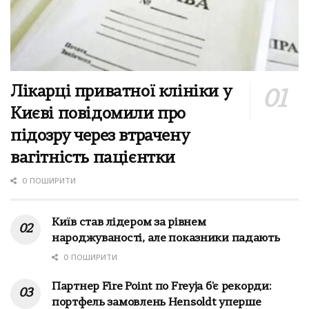
Лікарці приватної клініки у
Києві повідомили про
підозру через втрачену
вагітність пацієнтки
0 ПОШИРИТИ
Київ став лідером за рівнем
народжуваності, але показники падають
0 ПОШИРИТИ
Партнер Fire Point по Freyja б'є рекорди:
портфель замовлень Hensoldt уперше