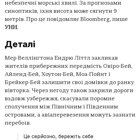
небезпечні морські хвилі. За прогнозами
синоптиків, їхня висота може сягнути 9
метрів. Про це повідомляє Bloomberg, пише
УНН
.
Деталі
Мер Веллінгтона Ендрю Літтл закликав
жителів прибережних передмість Овіро-Бей,
Айленд-Бей, Хоутон-Бей, Моа-Пойнт і
Брейкер-Бей залишити свої домівки до ранку
вівторка. Через негоду також закрили дороги
вздовж узбережжя, скасували поромне
сполучення між Північним і Південним
островами, а авіаперевезення можуть зазнати
перебоїв.
Це серйозно, бережіть себе