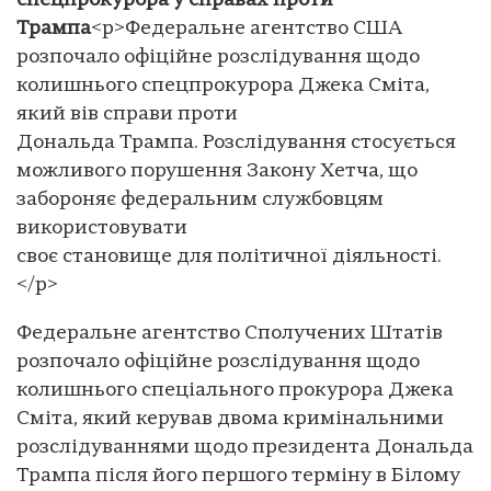
спецпрокурора у справах проти
Трампа
<p>Федеральне агентство США
розпочало офіційне розслідування щодо
колишнього спецпрокурора Джека Сміта,
який вів справи проти
Дональда Трампа. Розслідування стосується
можливого порушення Закону Хетча, що
забороняє федеральним службовцям
використовувати
своє становище для політичної діяльності.
</p>
Федеральне агентство Сполучених Штатів
розпочало офіційне розслідування щодо
колишнього спеціального прокурора Джека
Сміта, який керував двома кримінальними
розслідуваннями щодо президента Дональда
Трампа після його першого терміну в Білому