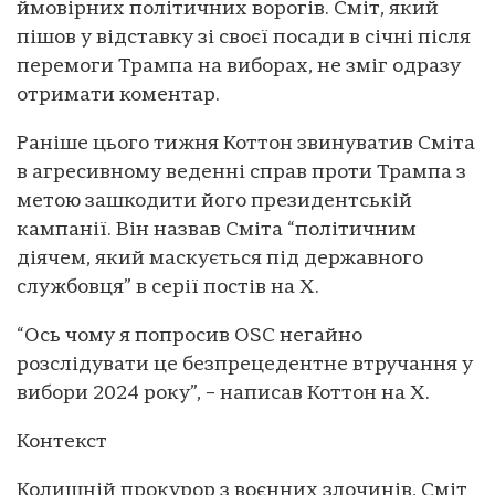
ймовірних політичних ворогів. Сміт, який
пішов у відставку зі своєї посади в січні після
перемоги Трампа на виборах, не зміг одразу
отримати коментар.
Раніше цього тижня Коттон звинуватив Сміта
в агресивному веденні справ проти Трампа з
метою зашкодити його президентській
кампанії. Він назвав Сміта “політичним
діячем, який маскується під державного
службовця” в серії постів на X.
“Ось чому я попросив OSC негайно
розслідувати це безпрецедентне втручання у
вибори 2024 року”, – написав Коттон на X.
Контекст
Колишній прокурор з воєнних злочинів, Сміт