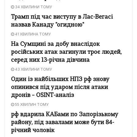
34 ХВИЛИНИ ТОМУ
Трамп під час виступу в Лас-Вегасі
назвав Канаду "огидною"
41 ХВИЛИНА ТОМУ
На Сумщині за добу внаслідок
російських атак загинули троє людей,
серед них 13-річна дівчина
43 ХВИЛИНИ ТОМУ
Один із найбільших НПЗ рф знову
опинився під ударом після атаки
дронів – OSINT-аналіз
55 ХВИЛИН ТОМУ
рф вдарила КАБами по Запорізькому
району, під завалами може бути 84-
річний чоловік