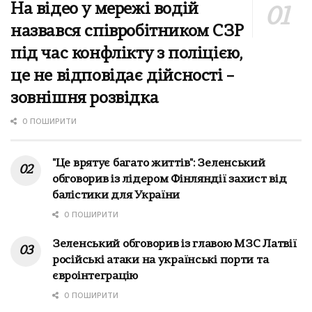
На відео у мережі водій
назвався співробітником СЗР
під час конфлікту з поліцією,
це не відповідає дійсності –
зовнішня розвідка
0 ПОШИРИТИ
"Це врятує багато життів": Зеленський
обговорив із лідером Фінляндії захист від
балістики для України
0 ПОШИРИТИ
Зеленський обговорив із главою МЗС Латвії
російські атаки на українські порти та
євроінтеграцію
0 ПОШИРИТИ