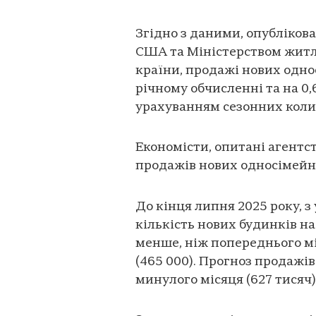
Згідно з даними, опубліков
США та Міністерством житло
країни, продажі нових одно
річному обчисленні та на 0,
урахуванням сезонних коли
Економісти, опитані агентс
продажів нових односімейни
До кінця липня 2025 року, 
кількість нових будинків н
менше, ніж попереднього міс
(465 000). Прогноз продажі
минулого місяця (627 тисяч)