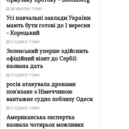
Ормузьку протоку – Bloomberg
38 ХВИЛИН ТОМУ
Усі навчальні заклади України
мають бути готові до 1 вересня
– Корецький
1 ГОДИНУ ТОМУ
Зеленський уперше здійснить
офіційний візит до Сербії:
названа дата
1 ГОДИНУ ТОМУ
росія атакувала дронами
пов’язане з Німеччиною
вантажне судно поблизу Одеси
1 ГОДИНУ ТОМУ
Американська експертка
назвала чотирьох можливих