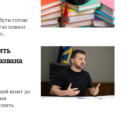
бути готові
гає повної
...
ить
названа
ий візит до
їни
снить