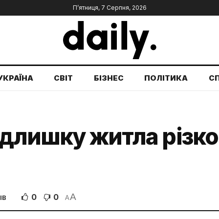
П’ятниця, 7 Серпня, 2026
УКРАЇНА
СВІТ
БІЗНЕС
ПОЛІТИКА
С
адлишку житла різк
A
0
0
ІВ
A