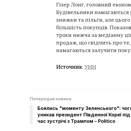
Гізер Лонг, головний економі
Будівельники намагаються 
знижки та пільги, але цьог
більшість покупців. Показо
трохи нижча за медіанну ці
продаж, що свідчить про те
намагаються залучити покуп
Источник
:
УНН
Попередня новина
Боялись "моменту Зеленського": чог
уникав президент Південної Кореї під
час зустрічі з Трампом – Politico