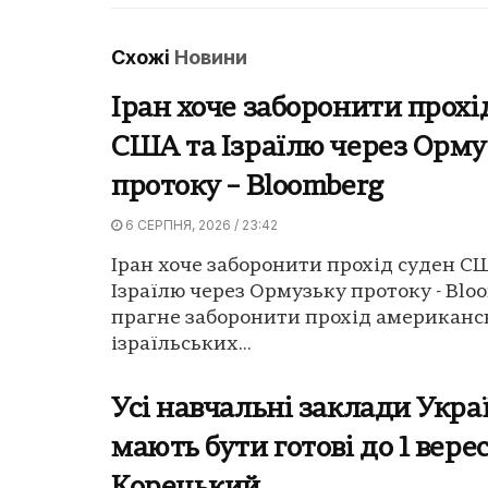
Схожі
Новини
Іран хоче заборонити прохі
США та Ізраїлю через Орму
протоку – Bloomberg
6 СЕРПНЯ, 2026 / 23:42
Іран хоче заборонити прохід суден С
Ізраїлю через Ормузьку протоку - Bloo
прагне заборонити прохід американс
ізраїльських...
Усі навчальні заклади Укра
мають бути готові до 1 вере