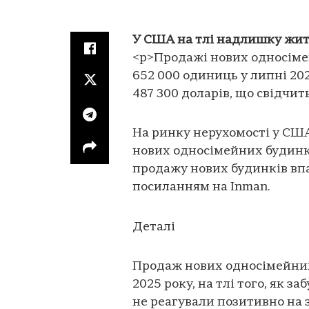
У США на тлі надлишку жит
<p>Продажі нових односіме
652 000 одиниць у липні 20
487 300 доларів, що свідчи
На ринку нерухомості у СШ
нових односімейних будинків
продажу нових будинків впа
посиланням на Inman.
Деталі
Продаж нових односімейних
2025 року, на тлі того, як з
не реагували позитивно на з