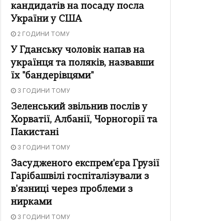
кандидатів на посаду посла
України у США
2 ГОДИНИ ТОМУ
У Гданську чоловік напав на
українця та поляків, назвавши
їх "бандерівцями"
3 ГОДИНИ ТОМУ
Зеленський звільнив послів у
Хорватії, Албанії, Чорногорії та
Пакистані
3 ГОДИНИ ТОМУ
Засудженого експрем'єра Грузії
Гарібашвілі госпіталізували з
в'язниці через проблеми з
нирками
3 ГОДИНИ ТОМУ