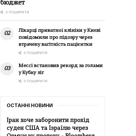
бюджет
0 ПОШИРИТИ
Лікарці приватної клініки у Києві
повідомили про підозру через
втрачену вагітність пацієнтки
0 ПОШИРИТИ
Мессі встановив рекорд за голами
у Кубку ліг
0 ПОШИРИТИ
ОСТАННІ НОВИНИ
Іран хоче заборонити прохід
суден США та Ізраїлю через