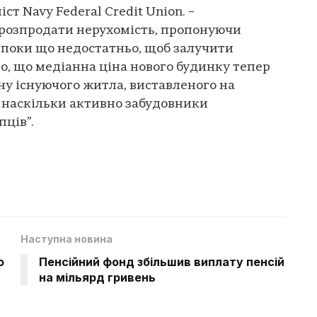
ст Navy Federal Credit Union. –
розпродати нерухомість, пропонуючи
о поки що недостатньо, щоб залучити
во, що медіанна ціна нового будинку тепер
ну існуючого житла, виставленого на
, наскільки активно забудовники
ців”.
Наступна новина
о
Пенсійний фонд збільшив виплату пенсій
на мільярд гривень