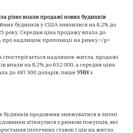
ла різко впали продажі нових будинків
йних будинків у США знизилися на 8,2% до
25 року. Середня ціна продажу впала до
ть про надлишок пропозиції на ринку.</p>
А спостерігається надлишок житла, продажі
 впали на 8,2% до 652 000, а середня ціна
ла до 487 300 доларів, пише
УНН
з
 будинків продовжив знижуватися в липні
абудовники зіткнулися з ринком покупців, які
ростання іпотечних ставок і цін на житло.