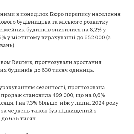
аними в понеділок Бюро перепису населення
вого будівництва та міського розвитку
сімейних будинків знизилися на 8,2% у
6% у місячному вирахуванні до 652 000 (з
вань).
твом Reuters, прогнозували зростання
х будинків до 630 тисяч одиниць.
з урахуванням сезонності, прогнозована
а продаж становила 499 000, що на 0,6%
яця, і на 7,3% більше, ніж у липні 2024 року
в за червень також був підвищений з
 до 656 тисяч.