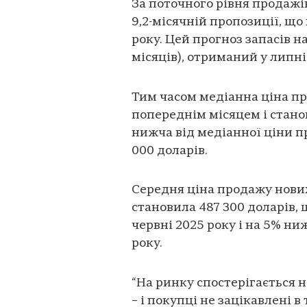
За поточного рівня продажі
9,2-місячній пропозиції, що
року. Цей прогноз запасів н
місяців), отриманий у липні
Тим часом медіанна ціна пр
попереднім місяцем і станов
нижча від медіанної ціни пр
000 доларів.
Середня ціна продажу нових
становила 487 300 доларів,
червні 2025 року і на 5% ни
року.
“На ринку спостерігається н
– і покупці не зацікавлені в