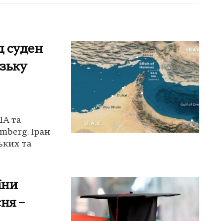
д суден
зьку
ША та
mberg. Іран
ьких та
їни
сня –