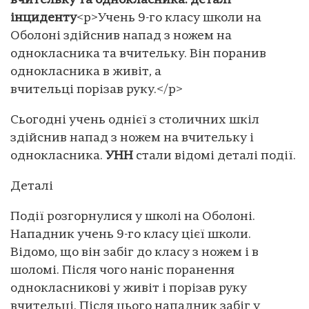
вчительку та однокласника: деталі
інциденту
<p>Учень 9-го класу школи на
Оболоні здійснив напад з ножем на
однокласника та вчительку. Він поранив
однокласника в живіт, а
вчительці порізав руку.</p>
Сьогодні учень однієї з столичних шкіл
здійснив напад з ножем на вчительку і
однокласника.
УНН
стали відомі деталі події.
Деталі
Події розгорнулися у школі на Оболоні.
Нападник учень 9-го класу цієї школи.
Відомо, що він забіг до класу з ножем і в
шоломі. Після чого наніс поранення
однокласникові у живіт і порізав руку
вчительці. Після цього нападник забіг у