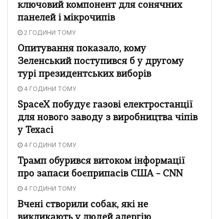
ключовий компонент для сонячних
панелей і мікрочипів
2 ГОДИНИ ТОМУ
Опитування показало, кому
Зеленський поступився б у другому
турі президентських виборів
4 ГОДИНИ ТОМУ
SpaceX побудує газові електростанції
для нового заводу з виробництва чіпів
у Техасі
4 ГОДИНИ ТОМУ
Трамп обурився витоком інформації
про запаси боєприпасів США – CNN
4 ГОДИНИ ТОМУ
Вчені створили собак, які не
викликають у людей алергію