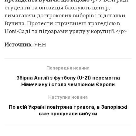
президента Вучича: що відомо
<p>У Белграді
студенти та опозиція блокують центр,
вимагаючи дострокових виборів і відставки
Вучича. Протести спричинені трагедією в
Нові-Саді та підозрами уряду у корупції.</p>
Источник
:
УНН
Попередня новина
Збірна Англії з футболу (U-21) перемогла
Німеччину і стала чемпіоном Європи
Наступна новина
По всій Україні повітряна тривога, в Запоріжжі
вже пролунали вибухи