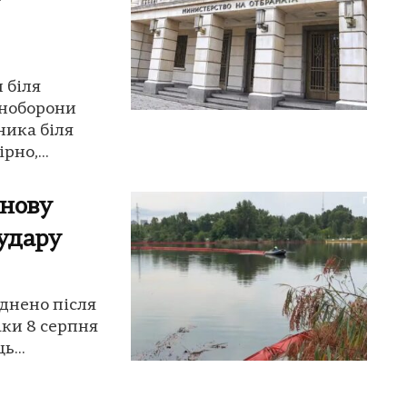
 біля
іноборони
ника біля
но,...
знову
 удару
уднено після
аки 8 серпня
ь...