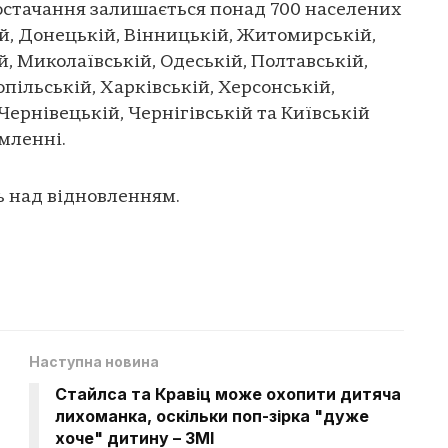
остачання залишається понад 700 населених
й, Донецькій, Вінницькій, Житомирській,
й, Миколаївській, Одеській, Полтавській,
опільській, Харківській, Херсонській,
Чернівецькій, Чернігівській та Київській
омленні.
 над відновленням.
Наступна новина
Стайлса та Кравіц може охопити дитяча
лихоманка, оскільки поп-зірка "дуже
хоче" дитину – ЗМІ