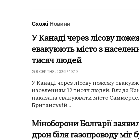
Схожі
Новини
У Канаді через лісову поже
евакуюють місто з населен
тисяч людей
8 СЕРПНЯ, 2026 / 19:19
У Канаді через лісову пожежу евакуюю
населенням 12 тисяч людей. Влада Ка
наказала евакуювати місто Саммерле
Британській...
Міноборони Болгарії заявил
дрон біля газопроводу міг 