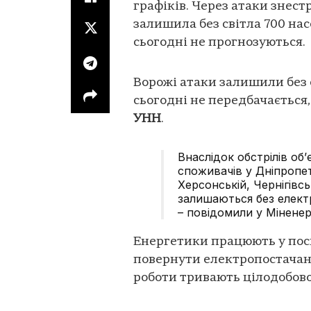
графіків. Через атаки знест
залишила без світла 700 на
сьогодні не прогнозуються.
Ворожі атаки залишили без с
сьогодні не передбачається
УНН
.
Внаслідок обстрілів об
споживачів у Дніпропет
Херсонській, Чернігівс
залишаються без елек
– повідомили у Міненер
Енергетики працюють у по
повернути електропостачанн
роботи тривають цілодобов