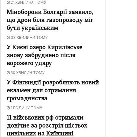
21 ХВИЛИНА ТОМУ
Міноборони Болгарії заявило,
що дрон біля газопроводу міг
бути українським
33 ХВИЛИНИ ТОМУ
У Києві озеро Кирилівське
знову забруднено після
ворожего удару
50 ХВИЛИН ТОМУ
У Фінляндії розробляють новий
екзамен для отримання
громадянства
1 ГОДИНУ ТОМУ
11 військових рф отримали
довічне за розстріл шістьох
цивільних на Київщині