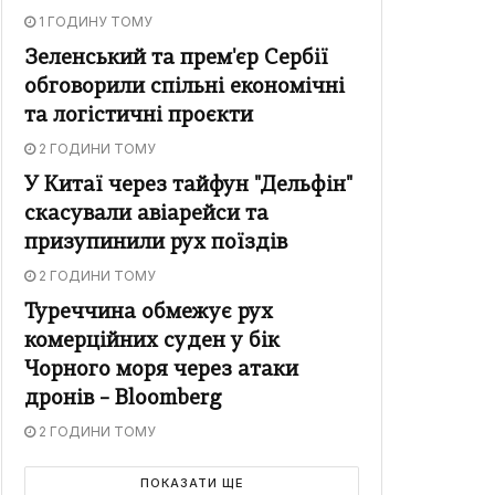
1 ГОДИНУ ТОМУ
Зеленський та прем'єр Сербії
обговорили спільні економічні
та логістичні проєкти
2 ГОДИНИ ТОМУ
У Китаї через тайфун "Дельфін"
скасували авіарейси та
призупинили рух поїздів
2 ГОДИНИ ТОМУ
Туреччина обмежує рух
комерційних суден у бік
Чорного моря через атаки
дронів – Bloomberg
2 ГОДИНИ ТОМУ
ПОКАЗАТИ ЩЕ