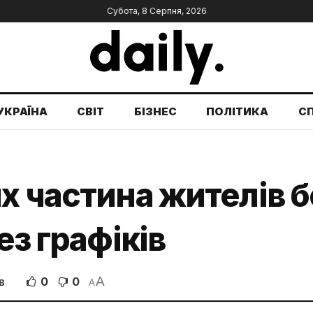
Субота, 8 Серпня, 2026
УКРАЇНА
СВІТ
БІЗНЕС
ПОЛІТИКА
С
х частина жителів б
ез графіків
A
0
0
В
A