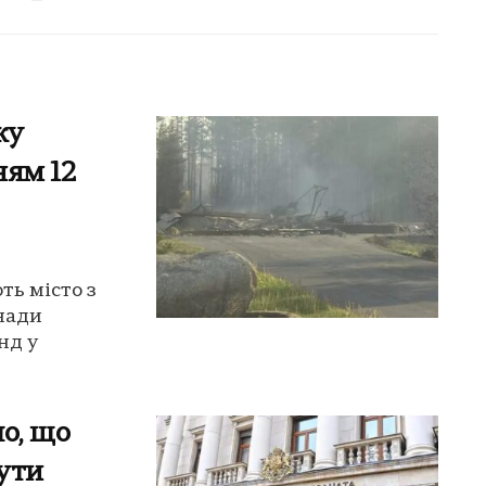
жу
ням 12
ть місто з
нади
нд у
о, що
бути