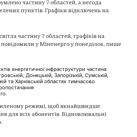
румлено частину 7 областей, а негода
селених пунктів. Графіки відключень на
вітла частину 7 областей, графіків на
, повідомили у Міненерго у понеділок, пише
’єктів енергетичної інфраструктури частина
ровській, Донецькій, Запорізькій, Сумській,
ькій та Харківській областях тимчасово
тропостачання
го.
силеному режимі, щоб якнайшвидше
я для всіх абонентів. Відновлювальні
о.