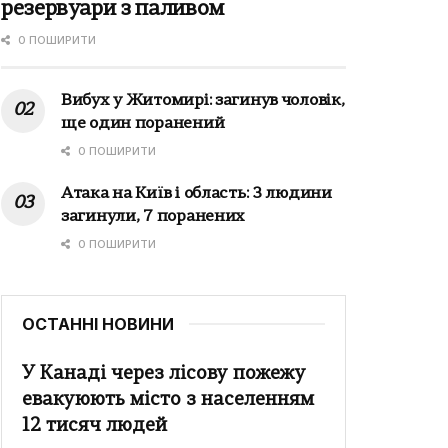
резервуари з паливом
0 ПОШИРИТИ
Вибух у Житомирі: загинув чоловік,
ще один поранений
0 ПОШИРИТИ
Атака на Київ і область: 3 людини
загинули, 7 поранених
0 ПОШИРИТИ
ОСТАННІ НОВИНИ
У Канаді через лісову пожежу
евакуюють місто з населенням
12 тисяч людей