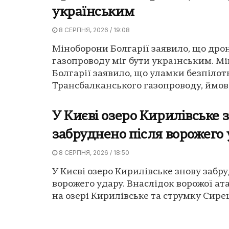
українським
8 СЕРПНЯ, 2026 / 19:08
Міноборони Болгарії заявило, що дрон
газопроводу міг бути українським. М
Болгарії заявило, що уламки безпілот
Трансбалканського газопроводу, ймовір
У Києві озеро Кирилівське 
забруднено після ворожего
8 СЕРПНЯ, 2026 / 18:50
У Києві озеро Кирилівське знову забр
ворожего удару. Внаслідок ворожої ат
на озері Кирилівське та струмку Сирец